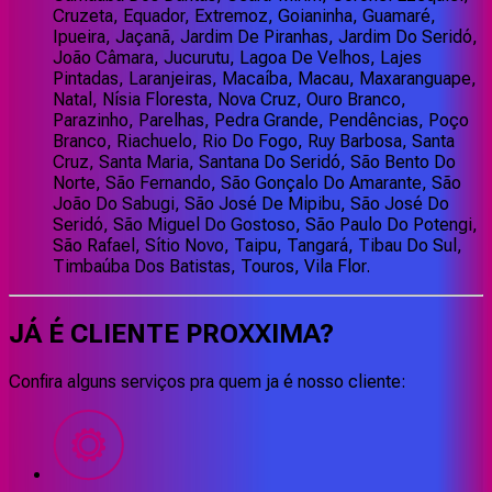
Cruzeta, Equador, Extremoz, Goianinha, Guamaré,
Ipueira, Jaçanã, Jardim De Piranhas, Jardim Do Seridó,
João Câmara, Jucurutu, Lagoa De Velhos, Lajes
Pintadas, Laranjeiras, Macaíba, Macau, Maxaranguape,
Natal, Nísia Floresta, Nova Cruz, Ouro Branco,
Parazinho, Parelhas, Pedra Grande, Pendências, Poço
Branco, Riachuelo, Rio Do Fogo, Ruy Barbosa, Santa
Cruz, Santa Maria, Santana Do Seridó, São Bento Do
Norte, São Fernando, São Gonçalo Do Amarante, São
João Do Sabugi, São José De Mipibu, São José Do
Seridó, São Miguel Do Gostoso, São Paulo Do Potengi,
São Rafael, Sítio Novo, Taipu, Tangará, Tibau Do Sul,
Timbaúba Dos Batistas, Touros, Vila Flor.
JÁ É CLIENTE
PROXXIMA
?
Confira alguns serviços pra quem ja é nosso cliente: