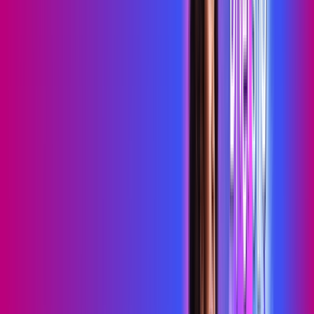
Wi-Fi 6
Assinaturas inclusas:
HBO MAX
skeelo
*Confira as condições dessa oferta +
de
R$ 109,99
/mês
por:
R$
89
,
99
/MÊS
Contratar Agora
Contratar Agora