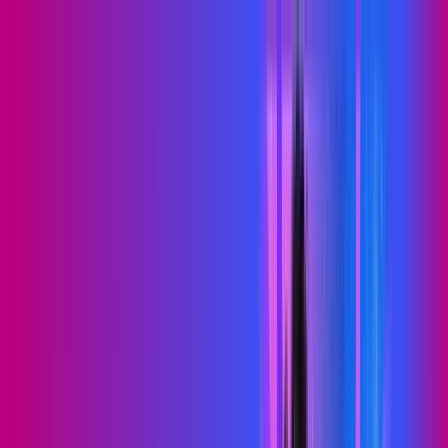
RN - Guamaré
Área do cliente
Contratar pelo
WhatsApp
Chat On-line
Assine Internet Fibra Proxxima em
Guamaré – Planos Imperdíveis, Ultra
Velocidade e Estabilidade
MELHOR OFERTA
500 MEGA