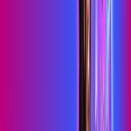
Consulte as ofertas
para o seu endereço!
CONSULTAR AGORA
OS MELHORES APPS INCLUSOS NO
SEU
PLANO DE INTERNET
skeelo
Sky Light
primevideo