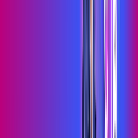
Assista filmes e séries em 4k sem interrupções