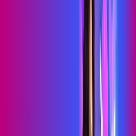
69
,
99
/MÊS
Contratar Agora
Contratar Agora
700 MEGA
WIFI TOTAL
Benefícios:
Instalação gratuita
O melhor Wi-Fi
Assinaturas inclusas:
Sky Light