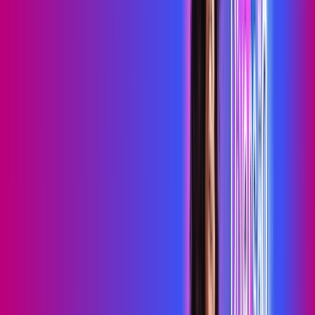
primevideo
*Confira as condições dessa oferta +
de
R$ 99,99
/mês
por:
R$
79
,
99
/MÊS
Contratar Agora
Contratar Agora
700 MEGA
INTERNET MAIS DIVERSÃO
Benefícios:
Serviços Digitais