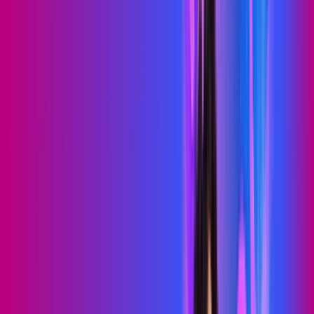
PROXXIMA PLAY
Benefícios:
Serviços Digitais
Wi-Fi 6
Assinaturas inclusas:
skeelo
Sky Light
*Confira as condições dessa oferta +
de
R$ 89,99
/mês
por:
R$