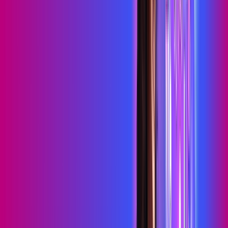
HBO MAX
Assine Internet Fibra Proxxima em
Guamaré
A internet da Proxxima em Guamaré é muito rápida para você
navegar, assistir a vídeos, ver seus shows preferidos, ouvir
músicas e levar a sua experiência de jogo online a outro nível.
Clique em CONTRATAR AGORA, ou fale com um de nossos
consultores via WhatsApp, e mude de vez para a Proxxima
Internet Banda Larga.
FALAR COM CONSULTOR