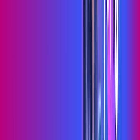
Wi-fi de alta performance para curtir e compartilhar à vontade