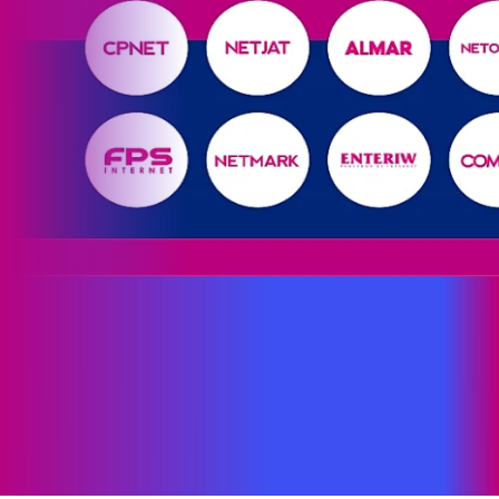
Site desenvolvido e publicado por PSP Intermediação De
Serviços LTDA I 17.082.481/0001-24. Parceiro autorizado
PROXXIMA. Uso da marca regulamentado. Todos os direitos
reservados.