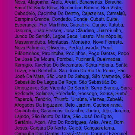
Nova, Alagoinha, Areia, Areial, Bananeiras, Baraúna,
Barra De Santa Rosa, Bernardino Batista, Boa Vista,
Cabedelo, Cacimba De Dentro, Cajazeiras, Camalaú,
Campina Grande, Condado, Conde, Cubati, Cuité,
Esperança, Frei Martinho, Guarabira, Gurjão, Itatuba,
Jacumã, João Pessoa, Joca Claudino, Juazeirinho,
Junco Do Seridó, Lagoa Seca, Lastro, Marizópolis,
Massaranduba, Montadas, Monteiro, Nova Floresta,
Nova Palmeira, Olivedos, Pedra Lavrada, Picuí,
Pilõezinhos, Pirpirituba, Pocinhos, Poço Dantas, Poço
De José De Moura, Pombal, Puxinanã, Queimadas,
Remígio, Riachão Do Bacamarte, Santa Helena, Santa
Luzia, São Bentinho, São João Do Rio Do Peixe, São
José Da Mata, São José Do Sabugi, São Mamede, São
Sebastião De Lagoa De Roça, São Sebastião Do
Umbuzeiro, São Vicente Do Seridó, Serra Branca, Serra
Redonda, Solânea, Soledade, Sossego, Sousa, Sumé,
Taperoá, Tenório, Triunfo, Uiraúna, Várzea, Zabelê,
Afogados Da Ingazeira, Belo Jardim, Cachoeirinha,
Canhotinho, Garanhuns, Ibirajuba, Jucati, Jupi, Jurema,
Lajedo, São Bento Do Una, São José Do Egito,
Sertânia, Acari, Alto Do Rodrigues, Arês, Arez, Bom
Jesus, Caiçara Do Norte, Caicó, Canguaretama,
Carnaúba Dos Dantas, Ceará-Mirim, Coronel Ezequiel,