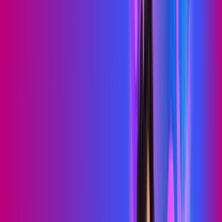
WIFI TOTAL
Benefícios:
Instalação gratuita
O melhor Wi-Fi
Assinaturas inclusas:
Sky Light
primevideo
*Confira as condições dessa oferta +
de
R$ 99,99
/mês
por:
R$