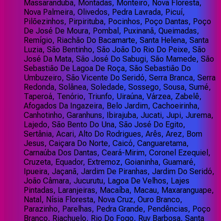
Massaranduba, Montadas, Monteiro, Nova Floresta,
Nova Palmeira, Olivedos, Pedra Lavrada, Picuí,
Pilõezinhos, Pirpirituba, Pocinhos, Poço Dantas, Poço
De José De Moura, Pombal, Puxinanã, Queimadas,
Remígio, Riachão Do Bacamarte, Santa Helena, Santa
Luzia, São Bentinho, São João Do Rio Do Peixe, São
José Da Mata, São José Do Sabugi, São Mamede, São
Sebastião De Lagoa De Roça, São Sebastião Do
Umbuzeiro, São Vicente Do Seridó, Serra Branca, Serra
Redonda, Solânea, Soledade, Sossego, Sousa, Sumé,
Taperoá, Tenório, Triunfo, Uiraúna, Várzea, Zabelê,
Afogados Da Ingazeira, Belo Jardim, Cachoeirinha,
Canhotinho, Garanhuns, Ibirajuba, Jucati, Jupi, Jurema,
Lajedo, São Bento Do Una, São José Do Egito,
Sertânia, Acari, Alto Do Rodrigues, Arês, Arez, Bom
Jesus, Caiçara Do Norte, Caicó, Canguaretama,
Carnaúba Dos Dantas, Ceará-Mirim, Coronel Ezequiel,
Cruzeta, Equador, Extremoz, Goianinha, Guamaré,
Ipueira, Jaçanã, Jardim De Piranhas, Jardim Do Seridó,
João Câmara, Jucurutu, Lagoa De Velhos, Lajes
Pintadas, Laranjeiras, Macaíba, Macau, Maxaranguape,
Natal, Nísia Floresta, Nova Cruz, Ouro Branco,
Parazinho, Parelhas, Pedra Grande, Pendências, Poço
Branco, Riachuelo, Rio Do Fogo, Ruy Barbosa, Santa