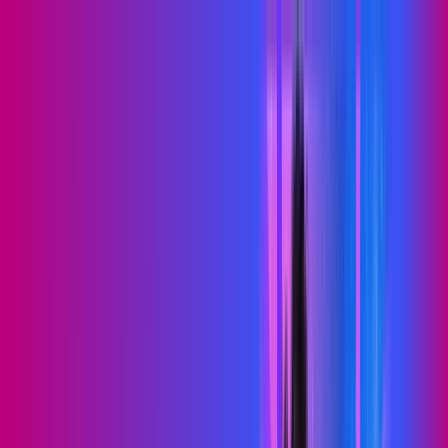
RN - São José do Seridó
Área do cliente
Contratar pelo
WhatsApp
Chat On-line
Assine Internet Fibra Proxxima em
São José do Seridó – Planos
Imperdíveis, Ultra Velocidade e
Estabilidade
700 MEGA