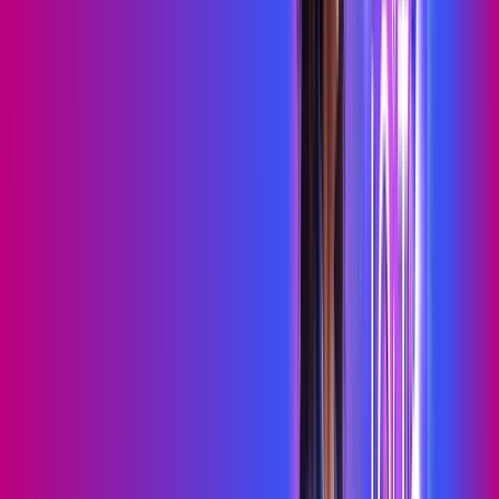
Assista filmes e séries em 4k sem interrupções