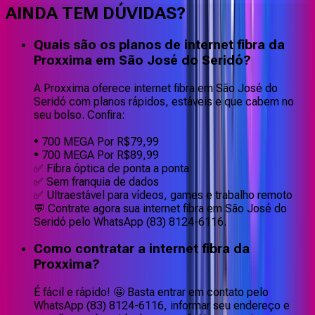
AINDA TEM DÚVIDAS?
Quais são os planos de internet fibra da
Proxxima em São José do Seridó?
A Proxxima oferece internet fibra em São José do
Seridó com planos rápidos, estáveis e que cabem no
seu bolso. Confira:
• 700 MEGA Por R$79,99
• 700 MEGA Por R$89,99
✅ Fibra óptica de ponta a ponta
✅ Sem franquia de dados
✅ Ultraestável para vídeos, games e trabalho remoto
💬 Contrate agora sua internet fibra em São José do
Seridó pelo WhatsApp (83) 8124-6116.
Como contratar a internet fibra da
Proxxima?
É fácil e rápido! 🤩 Basta entrar em contato pelo
WhatsApp (83) 8124-6116, informar seu endereço e