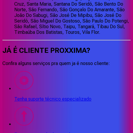
Cruz, Santa Maria, Santana Do Seridó, São Bento Do
Norte, São Fernando, São Gonçalo Do Amarante, São
João Do Sabugi, São José De Mipibu, São José Do
Seridó, São Miguel Do Gostoso, São Paulo Do Potengi,
São Rafael, Sítio Novo, Taipu, Tangará, Tibau Do Sul,
Timbaúba Dos Batistas, Touros, Vila Flor.
JÁ É CLIENTE
PROXXIMA
?
Confira alguns serviços pra quem ja é nosso cliente:
Tenha suporte técnico especializado