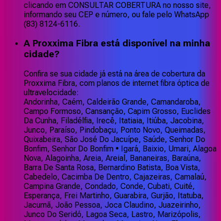
clicando em CONSULTAR COBERTURA no nosso site,
informando seu CEP e número, ou fale pelo WhatsApp
(83) 8124-6116.
A Proxxima Fibra está disponível na minha
cidade?
Confira se sua cidade já está na área de cobertura da
Proxxima Fibra, com planos de internet fibra óptica de
ultravelocidade:
Andorinha, Caém, Caldeirão Grande, Camandaroba,
Campo Formoso, Cansanção, Capim Grosso, Euclides
Da Cunha, Filadélfia, Irecê, Itatiaia, Itiúba, Jacobina,
Junco, Paraíso, Pindobaçu, Ponto Novo, Queimadas,
Quixabeira, São José Do Jacuípe, Saúde, Senhor Do
Bonfim, Senhor Do Bonfim • Igará, Baixio, Umari, Alagoa
Nova, Alagoinha, Areia, Areial, Bananeiras, Baraúna,
Barra De Santa Rosa, Bernardino Batista, Boa Vista,
Cabedelo, Cacimba De Dentro, Cajazeiras, Camalaú,
Campina Grande, Condado, Conde, Cubati, Cuité,
Esperança, Frei Martinho, Guarabira, Gurjão, Itatuba,
Jacumã, João Pessoa, Joca Claudino, Juazeirinho,
Junco Do Seridó, Lagoa Seca, Lastro, Marizópolis,