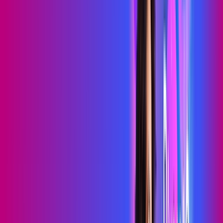
79
,
99
/MÊS
Contratar Agora
Contratar Agora
700 MEGA
INTERNET MAIS DIVERSÃO
Benefícios:
Serviços Digitais
Wi-Fi 6
Assinaturas inclusas:
HBO MAX