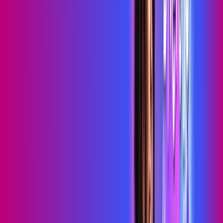
SEU
PLANO DE INTERNET
Sky Light
primevideo
HBO MAX
skeelo
Assine Internet Fibra Proxxima em
São José do Seridó
A internet da Proxxima em São José do Seridó é muito rápida
para você navegar, assistir a vídeos, ver seus shows
preferidos, ouvir músicas e levar a sua experiência de jogo