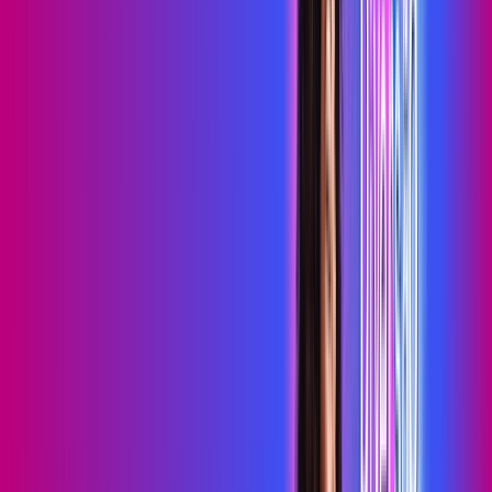
skeelo
*Confira as condições dessa oferta +
de
R$ 109,99
/mês
por:
R$
89
,
99
/MÊS
Contratar Agora
Contratar Agora
Consulte as ofertas
para o seu endereço!
CONSULTAR AGORA
OS MELHORES APPS INCLUSOS NO