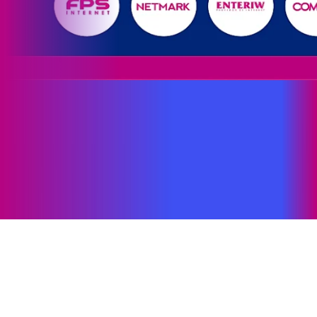
Site desenvolvido e publicado por PSP Intermediação De
Serviços LTDA I 17.082.481/0001-24. Parceiro autorizado
PROXXIMA. Uso da marca regulamentado. Todos os direitos
reservados.