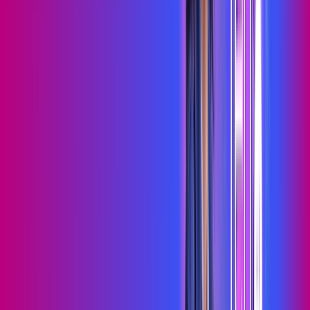
Wi-fi de alta performance para curtir e compartilhar à vontade