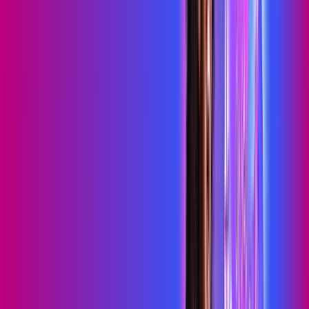
online a outro nível. Clique em CONTRATAR AGORA, ou fale
com um de nossos consultores via WhatsApp, e mude de vez
para a Proxxima Internet Banda Larga.
FALAR COM CONSULTOR