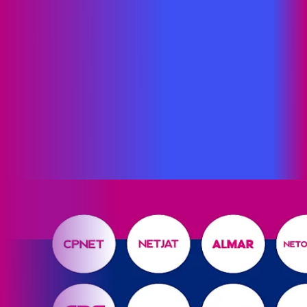
Novo
RN - Taipu
RN - Tangará
RN - Tibau do Sul
RN - Timbaúba
dos Batistas
RN - Touros
RN - Vila Flor
NÓS SOMOS A PROXXIMA
A Proxxima ampliou suas operações com a incorporação de
oito ISPs de pequena escala localizados na Paraíba, também
em Pernambuco e Rio Grande do Norte. As empresas que
agora fazem parte do nosso player de atendimento são:
Ondanet, Netmark, CPnet, Data Connection e Enteriw (todas
paraibanas); Netjat e Netonline (do Rio Grande do Norte) e
Toolsnet (de Pernambuco).