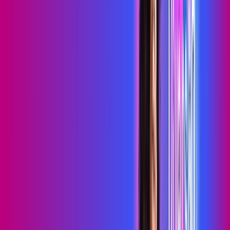
primevideo
*Confira as condições dessa oferta +
de
R$ 99,99
/mês
por:
R$
79
,
99
/MÊS
Contratar Agora
Contratar Agora
700 MEGA
INTERNET MAIS DIVERSÃO
Benefícios:
Serviços Digitais