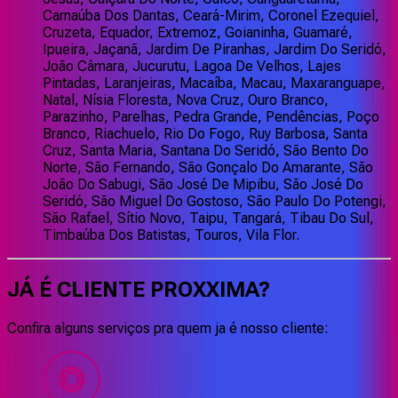
Carnaúba Dos Dantas, Ceará-Mirim, Coronel Ezequiel,
Cruzeta, Equador, Extremoz, Goianinha, Guamaré,
Ipueira, Jaçanã, Jardim De Piranhas, Jardim Do Seridó,
João Câmara, Jucurutu, Lagoa De Velhos, Lajes
Pintadas, Laranjeiras, Macaíba, Macau, Maxaranguape,
Natal, Nísia Floresta, Nova Cruz, Ouro Branco,
Parazinho, Parelhas, Pedra Grande, Pendências, Poço
Branco, Riachuelo, Rio Do Fogo, Ruy Barbosa, Santa
Cruz, Santa Maria, Santana Do Seridó, São Bento Do
Norte, São Fernando, São Gonçalo Do Amarante, São
João Do Sabugi, São José De Mipibu, São José Do
Seridó, São Miguel Do Gostoso, São Paulo Do Potengi,
São Rafael, Sítio Novo, Taipu, Tangará, Tibau Do Sul,
Timbaúba Dos Batistas, Touros, Vila Flor.
JÁ É CLIENTE
PROXXIMA
?
Confira alguns serviços pra quem ja é nosso cliente: