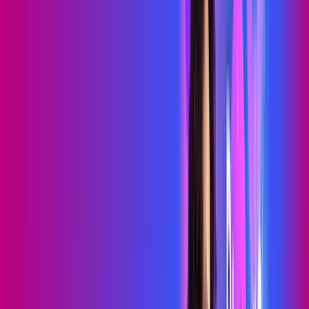
69
,
99
/MÊS
Contratar Agora
Contratar Agora
700 MEGA
WIFI TOTAL
Benefícios:
Instalação gratuita
O melhor Wi-Fi
Assinaturas inclusas:
Sky Light