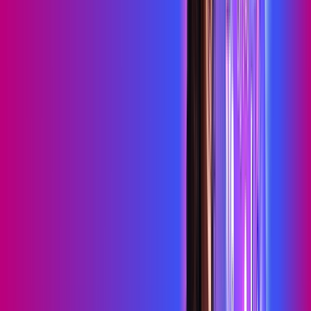
HBO MAX
Assine Internet Fibra Proxxima em
Nísia Floresta
A internet da Proxxima em Nísia Floresta é muito rápida para
você navegar, assistir a vídeos, ver seus shows preferidos,
ouvir músicas e levar a sua experiência de jogo online a outro
nível. Clique em CONTRATAR AGORA, ou fale com um de
nossos consultores via WhatsApp, e mude de vez para a
Proxxima Internet Banda Larga.
FALAR COM CONSULTOR