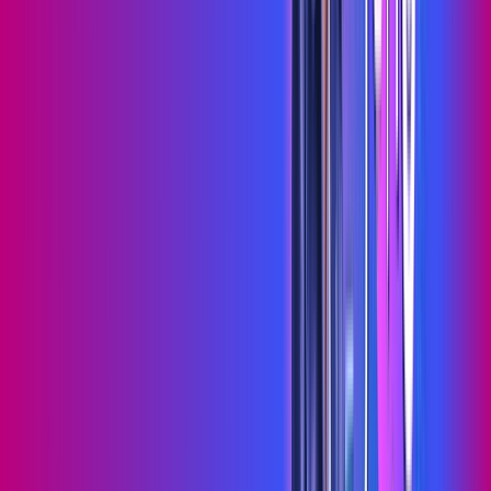
Wi-fi de alta performance para curtir e compartilhar à vontade