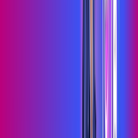
Assista filmes e séries em 4k sem interrupções