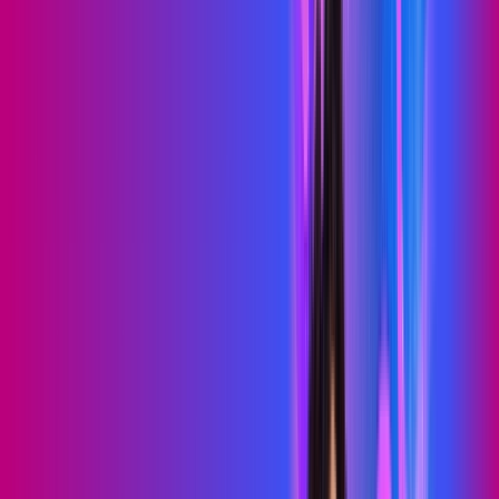
PROXXIMA PLAY
Benefícios:
Serviços Digitais
Wi-Fi 6
Assinaturas inclusas:
skeelo
Sky Light
*Confira as condições dessa oferta +
de
R$ 89,99
/mês
por:
R$