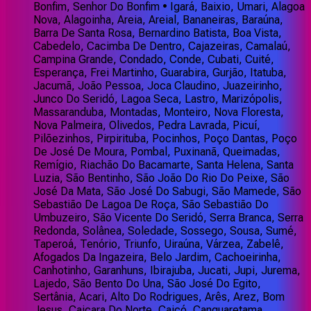
Bonfim, Senhor Do Bonfim • Igará, Baixio, Umari, Alagoa
Nova, Alagoinha, Areia, Areial, Bananeiras, Baraúna,
Barra De Santa Rosa, Bernardino Batista, Boa Vista,
Cabedelo, Cacimba De Dentro, Cajazeiras, Camalaú,
Campina Grande, Condado, Conde, Cubati, Cuité,
Esperança, Frei Martinho, Guarabira, Gurjão, Itatuba,
Jacumã, João Pessoa, Joca Claudino, Juazeirinho,
Junco Do Seridó, Lagoa Seca, Lastro, Marizópolis,
Massaranduba, Montadas, Monteiro, Nova Floresta,
Nova Palmeira, Olivedos, Pedra Lavrada, Picuí,
Pilõezinhos, Pirpirituba, Pocinhos, Poço Dantas, Poço
De José De Moura, Pombal, Puxinanã, Queimadas,
Remígio, Riachão Do Bacamarte, Santa Helena, Santa
Luzia, São Bentinho, São João Do Rio Do Peixe, São
José Da Mata, São José Do Sabugi, São Mamede, São
Sebastião De Lagoa De Roça, São Sebastião Do
Umbuzeiro, São Vicente Do Seridó, Serra Branca, Serra
Redonda, Solânea, Soledade, Sossego, Sousa, Sumé,
Taperoá, Tenório, Triunfo, Uiraúna, Várzea, Zabelê,
Afogados Da Ingazeira, Belo Jardim, Cachoeirinha,
Canhotinho, Garanhuns, Ibirajuba, Jucati, Jupi, Jurema,
Lajedo, São Bento Do Una, São José Do Egito,
Sertânia, Acari, Alto Do Rodrigues, Arês, Arez, Bom
Jesus, Caiçara Do Norte, Caicó, Canguaretama,