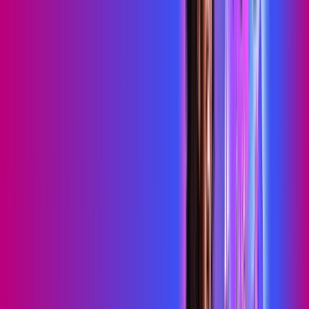
Consulte as ofertas
para o seu endereço!
CONSULTAR AGORA
OS MELHORES APPS INCLUSOS NO
SEU
PLANO DE INTERNET
skeelo
Sky Light
primevideo