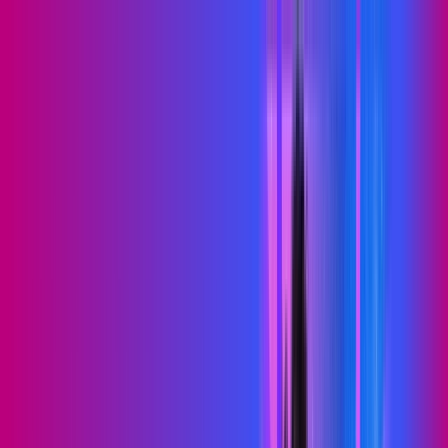
RN - Nísia Floresta
Área do cliente
Contratar pelo
WhatsApp
Chat On-line
Assine Internet Fibra Proxxima em
Nísia Floresta – Planos Imperdíveis,
Ultra Velocidade e Estabilidade
MELHOR OFERTA
500 MEGA