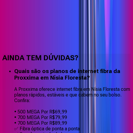
Faça downloads e uploads rápidos e sem quedas
AINDA TEM DÚVIDAS?
Quais são os planos de internet fibra da
Proxxima em Nísia Floresta?
A Proxxima oferece internet fibra em Nísia Floresta com
planos rápidos, estáveis e que cabem no seu bolso.
Confira:
• 500 MEGA Por R$69,99
• 700 MEGA Por R$79,99
• 700 MEGA Por R$89,99
✅ Fibra óptica de ponta a ponta