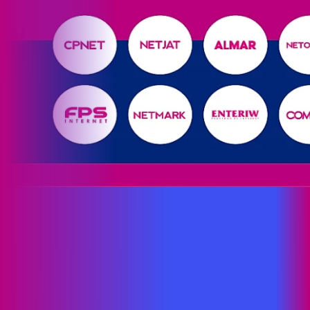
Site desenvolvido e publicado por PSP Intermediação De
Serviços LTDA I 17.082.481/0001-24. Parceiro autorizado
PROXXIMA. Uso da marca regulamentado. Todos os direitos
reservados.