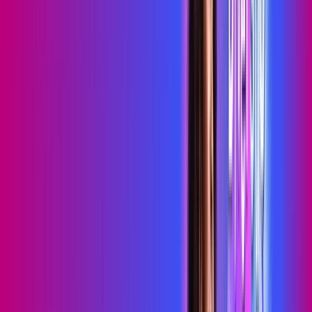
Wi-Fi 6
Assinaturas inclusas:
HBO MAX
skeelo
*Confira as condições dessa oferta +
de
R$ 109,99
/mês
por:
R$
89
,
99
/MÊS
Contratar Agora
Contratar Agora