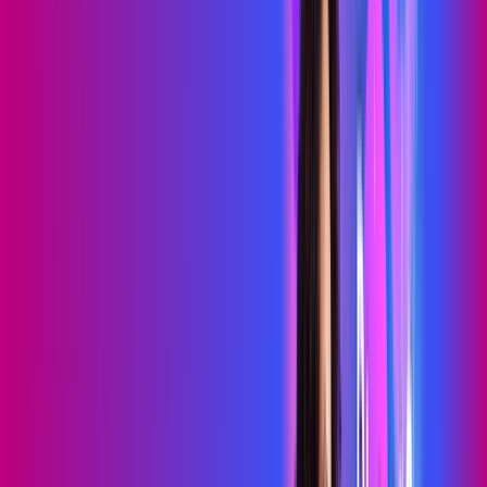
69
,
99
/MÊS
Contratar Agora
Contratar Agora
700 MEGA
WIFI TOTAL
Benefícios:
Instalação gratuita
O melhor Wi-Fi
Assinaturas inclusas:
Sky Light