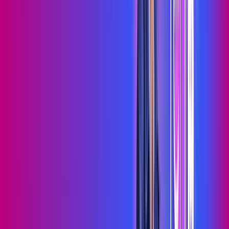
Assista filmes e séries em 4k sem interrupções