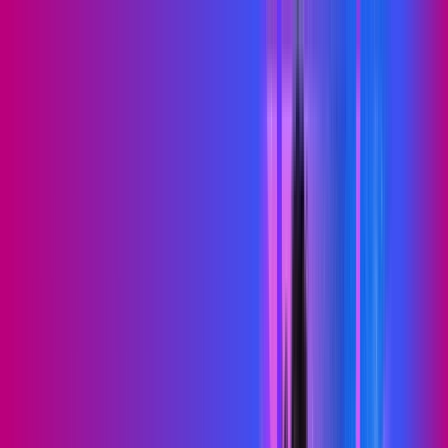
PB - Tenório
Área do cliente
Contratar pelo
WhatsApp
Chat On-line
Assine Internet Fibra Proxxima em
Tenório – Planos Imperdíveis, Ultra
Velocidade e Estabilidade
MELHOR OFERTA
500 MEGA