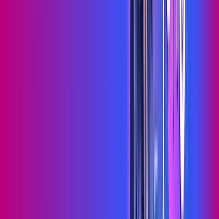
Wi-fi de alta performance para curtir e compartilhar à vontade