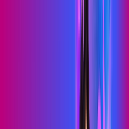
PROXXIMA PLAY
Benefícios:
Serviços Digitais
Wi-Fi 6
Assinaturas inclusas:
skeelo
Sky Light
*Confira as condições dessa oferta +
de
R$ 89,99
/mês
por:
R$