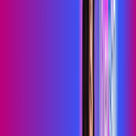
primevideo
*Confira as condições dessa oferta +
de
R$ 99,99
/mês
por:
R$
79
,
99
/MÊS
Contratar Agora
Contratar Agora
700 MEGA
INTERNET MAIS DIVERSÃO
Benefícios:
Serviços Digitais