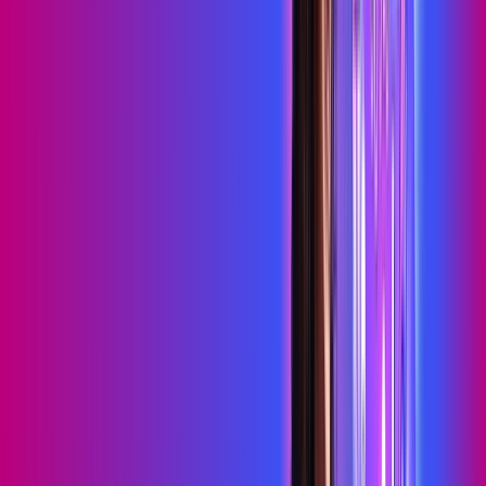
HBO MAX
Assine Internet Fibra Proxxima em
Tenório
A internet da Proxxima em Tenório é muito rápida para você
navegar, assistir a vídeos, ver seus shows preferidos, ouvir
músicas e levar a sua experiência de jogo online a outro nível.
Clique em CONTRATAR AGORA, ou fale com um de nossos
consultores via WhatsApp, e mude de vez para a Proxxima
Internet Banda Larga.
FALAR COM CONSULTOR