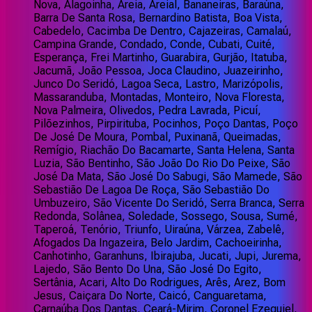
Nova, Alagoinha, Areia, Areial, Bananeiras, Baraúna,
Barra De Santa Rosa, Bernardino Batista, Boa Vista,
Cabedelo, Cacimba De Dentro, Cajazeiras, Camalaú,
Campina Grande, Condado, Conde, Cubati, Cuité,
Esperança, Frei Martinho, Guarabira, Gurjão, Itatuba,
Jacumã, João Pessoa, Joca Claudino, Juazeirinho,
Junco Do Seridó, Lagoa Seca, Lastro, Marizópolis,
Massaranduba, Montadas, Monteiro, Nova Floresta,
Nova Palmeira, Olivedos, Pedra Lavrada, Picuí,
Pilõezinhos, Pirpirituba, Pocinhos, Poço Dantas, Poço
De José De Moura, Pombal, Puxinanã, Queimadas,
Remígio, Riachão Do Bacamarte, Santa Helena, Santa
Luzia, São Bentinho, São João Do Rio Do Peixe, São
José Da Mata, São José Do Sabugi, São Mamede, São
Sebastião De Lagoa De Roça, São Sebastião Do
Umbuzeiro, São Vicente Do Seridó, Serra Branca, Serra
Redonda, Solânea, Soledade, Sossego, Sousa, Sumé,
Taperoá, Tenório, Triunfo, Uiraúna, Várzea, Zabelê,
Afogados Da Ingazeira, Belo Jardim, Cachoeirinha,
Canhotinho, Garanhuns, Ibirajuba, Jucati, Jupi, Jurema,
Lajedo, São Bento Do Una, São José Do Egito,
Sertânia, Acari, Alto Do Rodrigues, Arês, Arez, Bom
Jesus, Caiçara Do Norte, Caicó, Canguaretama,
Carnaúba Dos Dantas, Ceará-Mirim, Coronel Ezequiel,