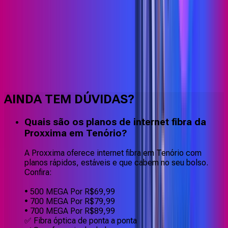
Faça downloads e uploads rápidos e sem quedas
AINDA TEM DÚVIDAS?
Quais são os planos de internet fibra da
Proxxima em Tenório?
A Proxxima oferece internet fibra em Tenório com
planos rápidos, estáveis e que cabem no seu bolso.
Confira:
• 500 MEGA Por R$69,99
• 700 MEGA Por R$79,99
• 700 MEGA Por R$89,99
✅ Fibra óptica de ponta a ponta