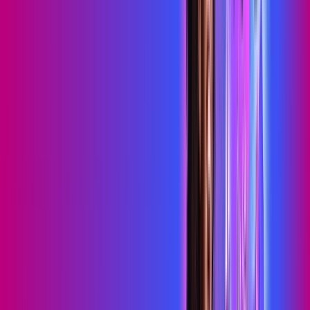
Consulte as ofertas
para o seu endereço!
CONSULTAR AGORA
OS MELHORES APPS INCLUSOS NO
SEU
PLANO DE INTERNET
skeelo
Sky Light
primevideo