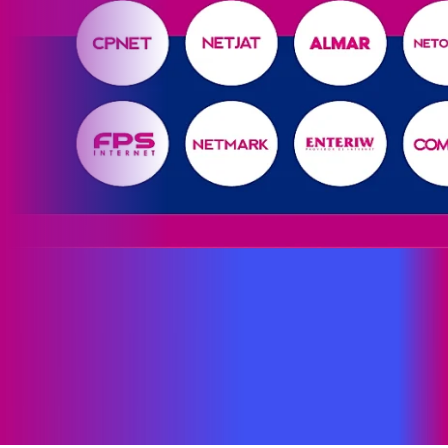
Site desenvolvido e publicado por PSP Intermediação De
Serviços LTDA I 17.082.481/0001-24. Parceiro autorizado
PROXXIMA. Uso da marca regulamentado. Todos os direitos
reservados.