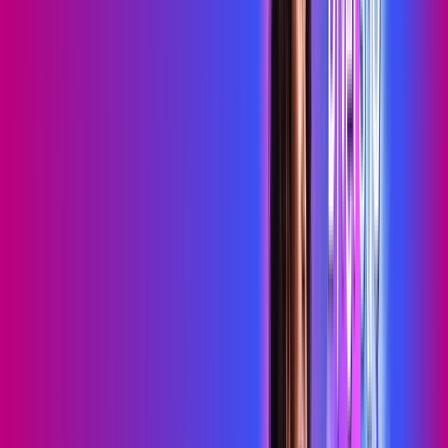
Wi-Fi 6
Assinaturas inclusas:
HBO MAX
skeelo
*Confira as condições dessa oferta +
de
R$ 109,99
/mês
por:
R$
89
,
99
/MÊS
Contratar Agora
Contratar Agora