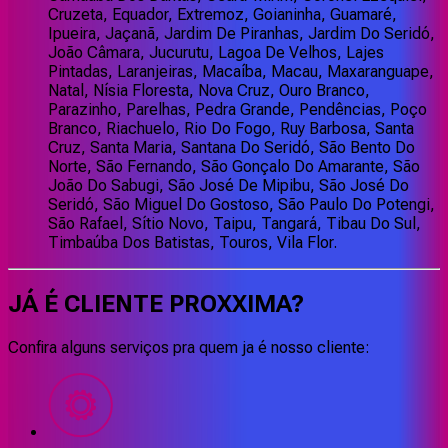
Cruzeta, Equador, Extremoz, Goianinha, Guamaré,
Ipueira, Jaçanã, Jardim De Piranhas, Jardim Do Seridó,
João Câmara, Jucurutu, Lagoa De Velhos, Lajes
Pintadas, Laranjeiras, Macaíba, Macau, Maxaranguape,
Natal, Nísia Floresta, Nova Cruz, Ouro Branco,
Parazinho, Parelhas, Pedra Grande, Pendências, Poço
Branco, Riachuelo, Rio Do Fogo, Ruy Barbosa, Santa
Cruz, Santa Maria, Santana Do Seridó, São Bento Do
Norte, São Fernando, São Gonçalo Do Amarante, São
João Do Sabugi, São José De Mipibu, São José Do
Seridó, São Miguel Do Gostoso, São Paulo Do Potengi,
São Rafael, Sítio Novo, Taipu, Tangará, Tibau Do Sul,
Timbaúba Dos Batistas, Touros, Vila Flor.
JÁ É CLIENTE
PROXXIMA
?
Confira alguns serviços pra quem ja é nosso cliente: