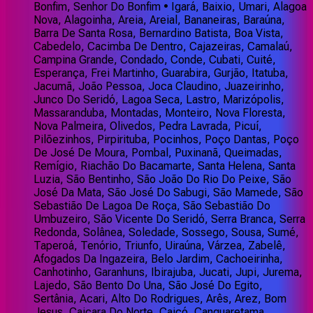
Bonfim, Senhor Do Bonfim • Igará, Baixio, Umari, Alagoa
Nova, Alagoinha, Areia, Areial, Bananeiras, Baraúna,
Barra De Santa Rosa, Bernardino Batista, Boa Vista,
Cabedelo, Cacimba De Dentro, Cajazeiras, Camalaú,
Campina Grande, Condado, Conde, Cubati, Cuité,
Esperança, Frei Martinho, Guarabira, Gurjão, Itatuba,
Jacumã, João Pessoa, Joca Claudino, Juazeirinho,
Junco Do Seridó, Lagoa Seca, Lastro, Marizópolis,
Massaranduba, Montadas, Monteiro, Nova Floresta,
Nova Palmeira, Olivedos, Pedra Lavrada, Picuí,
Pilõezinhos, Pirpirituba, Pocinhos, Poço Dantas, Poço
De José De Moura, Pombal, Puxinanã, Queimadas,
Remígio, Riachão Do Bacamarte, Santa Helena, Santa
Luzia, São Bentinho, São João Do Rio Do Peixe, São
José Da Mata, São José Do Sabugi, São Mamede, São
Sebastião De Lagoa De Roça, São Sebastião Do
Umbuzeiro, São Vicente Do Seridó, Serra Branca, Serra
Redonda, Solânea, Soledade, Sossego, Sousa, Sumé,
Taperoá, Tenório, Triunfo, Uiraúna, Várzea, Zabelê,
Afogados Da Ingazeira, Belo Jardim, Cachoeirinha,
Canhotinho, Garanhuns, Ibirajuba, Jucati, Jupi, Jurema,
Lajedo, São Bento Do Una, São José Do Egito,
Sertânia, Acari, Alto Do Rodrigues, Arês, Arez, Bom
Jesus, Caiçara Do Norte, Caicó, Canguaretama,