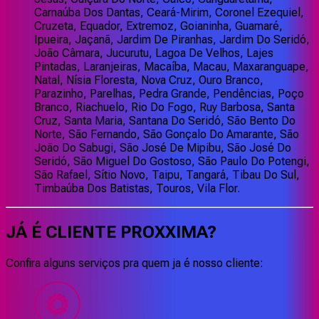
Carnaúba Dos Dantas, Ceará-Mirim, Coronel Ezequiel,
Cruzeta, Equador, Extremoz, Goianinha, Guamaré,
Ipueira, Jaçanã, Jardim De Piranhas, Jardim Do Seridó,
João Câmara, Jucurutu, Lagoa De Velhos, Lajes
Pintadas, Laranjeiras, Macaíba, Macau, Maxaranguape,
Natal, Nísia Floresta, Nova Cruz, Ouro Branco,
Parazinho, Parelhas, Pedra Grande, Pendências, Poço
Branco, Riachuelo, Rio Do Fogo, Ruy Barbosa, Santa
Cruz, Santa Maria, Santana Do Seridó, São Bento Do
Norte, São Fernando, São Gonçalo Do Amarante, São
João Do Sabugi, São José De Mipibu, São José Do
Seridó, São Miguel Do Gostoso, São Paulo Do Potengi,
São Rafael, Sítio Novo, Taipu, Tangará, Tibau Do Sul,
Timbaúba Dos Batistas, Touros, Vila Flor.
JÁ É CLIENTE
PROXXIMA
?
Confira alguns serviços pra quem ja é nosso cliente: