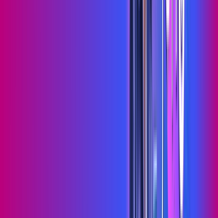
Wi-fi de alta performance para curtir e compartilhar à vontade