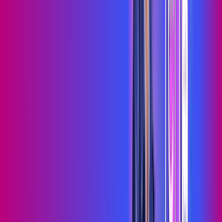
Assista filmes e séries em 4k sem interrupções