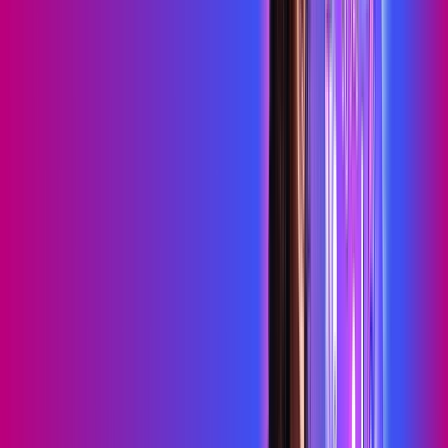
HBO MAX
Assine Internet Fibra Proxxima em
Santa Helena
A internet da Proxxima em Santa Helena é muito rápida para
você navegar, assistir a vídeos, ver seus shows preferidos,
ouvir músicas e levar a sua experiência de jogo online a outro
nível. Clique em CONTRATAR AGORA, ou fale com um de
nossos consultores via WhatsApp, e mude de vez para a
Proxxima Internet Banda Larga.
FALAR COM CONSULTOR