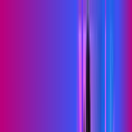
PB - Santa Helena
Área do cliente
Contratar pelo
WhatsApp
Chat On-line
Assine Internet Fibra Proxxima em
Santa Helena – Planos Imperdíveis,
Ultra Velocidade e Estabilidade
MELHOR OFERTA
500 MEGA