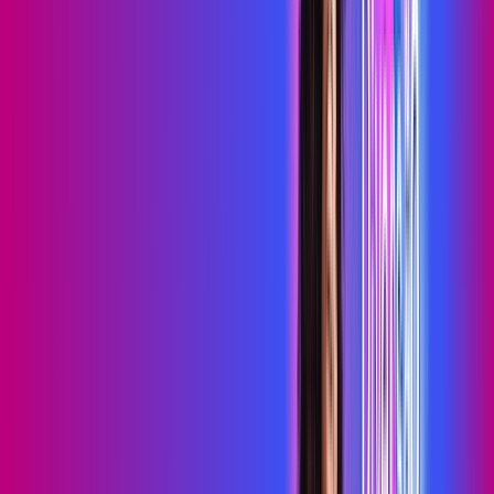
primevideo
*Confira as condições dessa oferta +
de
R$ 99,99
/mês
por:
R$
79
,
99
/MÊS
Contratar Agora
Contratar Agora
700 MEGA
INTERNET MAIS DIVERSÃO
Benefícios:
Serviços Digitais