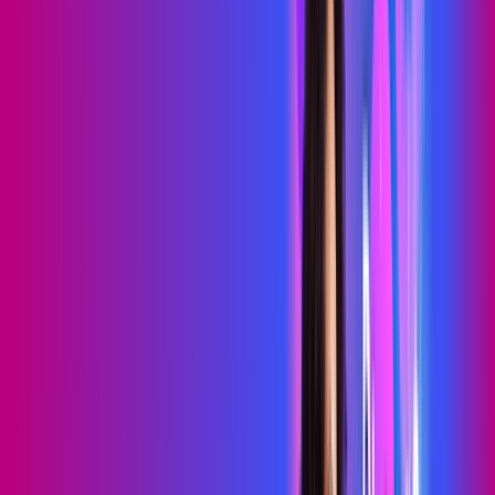
69
,
99
/MÊS
Contratar Agora
Contratar Agora
700 MEGA
WIFI TOTAL
Benefícios:
Instalação gratuita
O melhor Wi-Fi
Assinaturas inclusas:
Sky Light