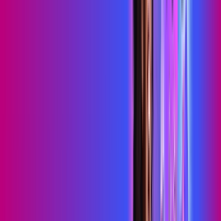
Consulte as ofertas
para o seu endereço!
CONSULTAR AGORA
OS MELHORES APPS INCLUSOS NO
SEU
PLANO DE INTERNET
skeelo
Sky Light
primevideo