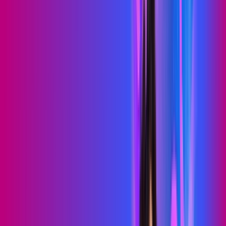
PROXXIMA PLAY
Benefícios:
Serviços Digitais
Wi-Fi 6
Assinaturas inclusas:
skeelo
Sky Light
*Confira as condições dessa oferta +
de
R$ 89,99
/mês
por:
R$