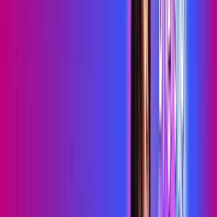
Wi-Fi 6
Assinaturas inclusas:
HBO MAX
skeelo
*Confira as condições dessa oferta +
de
R$ 109,99
/mês
por:
R$
89
,
99
/MÊS
Contratar Agora
Contratar Agora