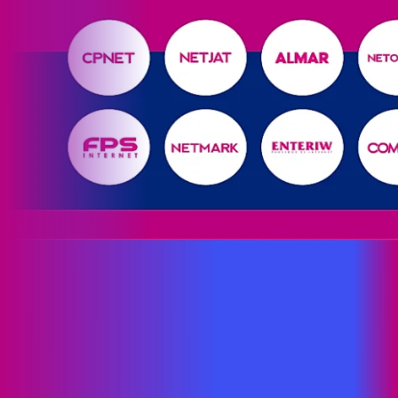
Site desenvolvido e publicado por PSP Intermediação De
Serviços LTDA I 17.082.481/0001-24. Parceiro autorizado
PROXXIMA. Uso da marca regulamentado. Todos os direitos
reservados.