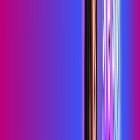
Wi-Fi 6
Assinaturas inclusas:
HBO MAX
skeelo
*Confira as condições dessa oferta +
de
R$ 109,99
/mês
por:
R$
89
,
99
/MÊS
Contratar Agora
Contratar Agora