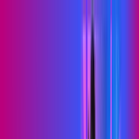
PB - Queimadas
Área do cliente
Contratar pelo
WhatsApp
Chat On-line
Assine Internet Fibra Proxxima em
Queimadas – Planos Imperdíveis,
Ultra Velocidade e Estabilidade
MELHOR OFERTA
500 MEGA