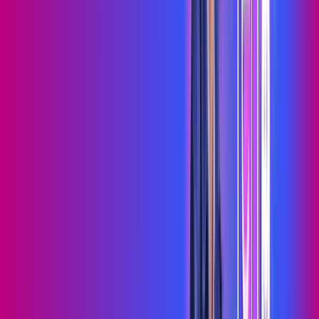
Assista filmes e séries em 4k sem interrupções