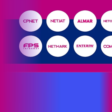
Site desenvolvido e publicado por PSP Intermediação De
Serviços LTDA I 17.082.481/0001-24. Parceiro autorizado
PROXXIMA. Uso da marca regulamentado. Todos os direitos