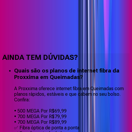
Faça downloads e uploads rápidos e sem quedas
AINDA TEM DÚVIDAS?
Quais são os planos de internet fibra da
Proxxima em Queimadas?
A Proxxima oferece internet fibra em Queimadas com
planos rápidos, estáveis e que cabem no seu bolso.
Confira:
• 500 MEGA Por R$69,99
• 700 MEGA Por R$79,99
• 700 MEGA Por R$89,99
✅ Fibra óptica de ponta a ponta