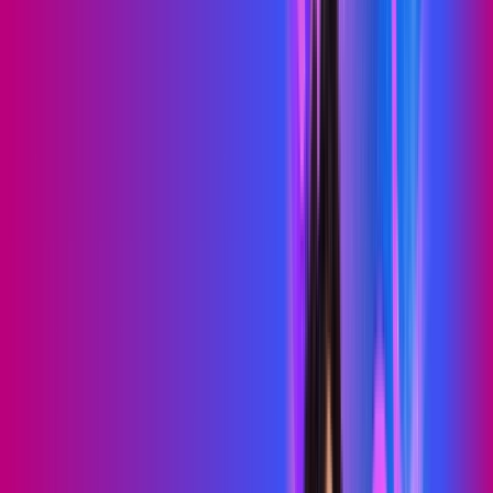
PROXXIMA PLAY
Benefícios:
Serviços Digitais
Wi-Fi 6
Assinaturas inclusas:
skeelo
Sky Light
*Confira as condições dessa oferta +
de
R$ 89,99
/mês
por:
R$