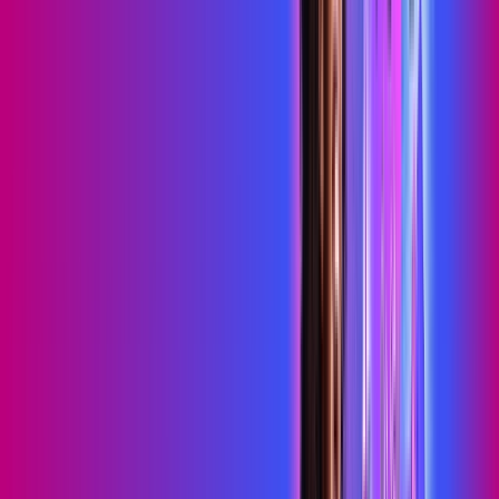
Consulte as ofertas
para o seu endereço!
CONSULTAR AGORA
OS MELHORES APPS INCLUSOS NO
SEU
PLANO DE INTERNET
skeelo
Sky Light
primevideo