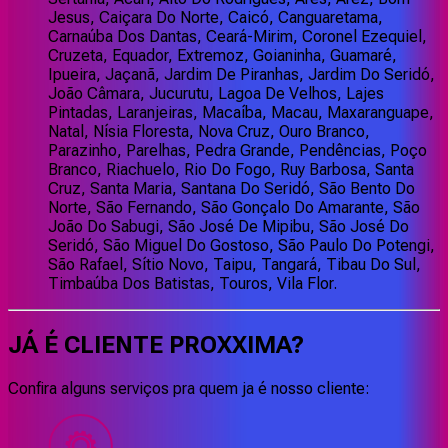
Jesus, Caiçara Do Norte, Caicó, Canguaretama,
Carnaúba Dos Dantas, Ceará-Mirim, Coronel Ezequiel,
Cruzeta, Equador, Extremoz, Goianinha, Guamaré,
Ipueira, Jaçanã, Jardim De Piranhas, Jardim Do Seridó,
João Câmara, Jucurutu, Lagoa De Velhos, Lajes
Pintadas, Laranjeiras, Macaíba, Macau, Maxaranguape,
Natal, Nísia Floresta, Nova Cruz, Ouro Branco,
Parazinho, Parelhas, Pedra Grande, Pendências, Poço
Branco, Riachuelo, Rio Do Fogo, Ruy Barbosa, Santa
Cruz, Santa Maria, Santana Do Seridó, São Bento Do
Norte, São Fernando, São Gonçalo Do Amarante, São
João Do Sabugi, São José De Mipibu, São José Do
Seridó, São Miguel Do Gostoso, São Paulo Do Potengi,
São Rafael, Sítio Novo, Taipu, Tangará, Tibau Do Sul,
Timbaúba Dos Batistas, Touros, Vila Flor.
JÁ É CLIENTE
PROXXIMA
?
Confira alguns serviços pra quem ja é nosso cliente: