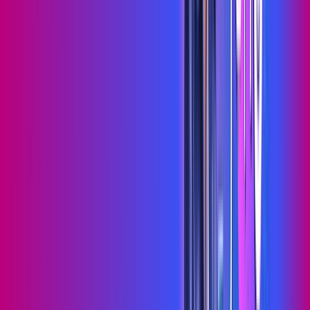
Wi-fi de alta performance para curtir e compartilhar à vontade