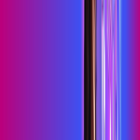
HBO MAX
Assine Internet Fibra Proxxima em
Queimadas
A internet da Proxxima em Queimadas é muito rápida para
você navegar, assistir a vídeos, ver seus shows preferidos,
ouvir músicas e levar a sua experiência de jogo online a outro
nível. Clique em CONTRATAR AGORA, ou fale com um de
nossos consultores via WhatsApp, e mude de vez para a
Proxxima Internet Banda Larga.
FALAR COM CONSULTOR