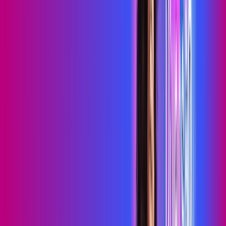
primevideo
*Confira as condições dessa oferta +
de
R$ 99,99
/mês
por:
R$
79
,
99
/MÊS
Contratar Agora
Contratar Agora
700 MEGA
INTERNET MAIS DIVERSÃO
Benefícios:
Serviços Digitais