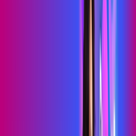
69
,
99
/MÊS
Contratar Agora
Contratar Agora
700 MEGA
WIFI TOTAL
Benefícios:
Instalação gratuita
O melhor Wi-Fi
Assinaturas inclusas:
Sky Light