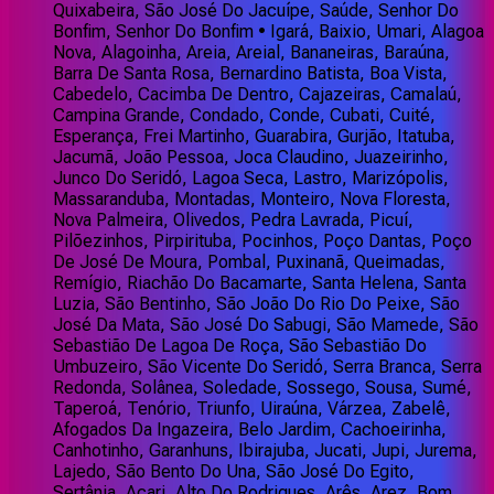
Quixabeira, São José Do Jacuípe, Saúde, Senhor Do
Bonfim, Senhor Do Bonfim • Igará, Baixio, Umari, Alagoa
Nova, Alagoinha, Areia, Areial, Bananeiras, Baraúna,
Barra De Santa Rosa, Bernardino Batista, Boa Vista,
Cabedelo, Cacimba De Dentro, Cajazeiras, Camalaú,
Campina Grande, Condado, Conde, Cubati, Cuité,
Esperança, Frei Martinho, Guarabira, Gurjão, Itatuba,
Jacumã, João Pessoa, Joca Claudino, Juazeirinho,
Junco Do Seridó, Lagoa Seca, Lastro, Marizópolis,
Massaranduba, Montadas, Monteiro, Nova Floresta,
Nova Palmeira, Olivedos, Pedra Lavrada, Picuí,
Pilõezinhos, Pirpirituba, Pocinhos, Poço Dantas, Poço
De José De Moura, Pombal, Puxinanã, Queimadas,
Remígio, Riachão Do Bacamarte, Santa Helena, Santa
Luzia, São Bentinho, São João Do Rio Do Peixe, São
José Da Mata, São José Do Sabugi, São Mamede, São
Sebastião De Lagoa De Roça, São Sebastião Do
Umbuzeiro, São Vicente Do Seridó, Serra Branca, Serra
Redonda, Solânea, Soledade, Sossego, Sousa, Sumé,
Taperoá, Tenório, Triunfo, Uiraúna, Várzea, Zabelê,
Afogados Da Ingazeira, Belo Jardim, Cachoeirinha,
Canhotinho, Garanhuns, Ibirajuba, Jucati, Jupi, Jurema,
Lajedo, São Bento Do Una, São José Do Egito,
Sertânia, Acari, Alto Do Rodrigues, Arês, Arez, Bom