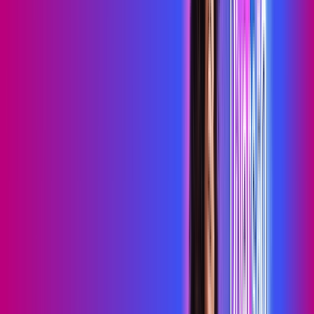
primevideo
*Confira as condições dessa oferta +
de
R$ 99,99
/mês
por:
R$
79
,
99
/MÊS
Contratar Agora
Contratar Agora
700 MEGA
INTERNET MAIS DIVERSÃO
Benefícios:
Serviços Digitais