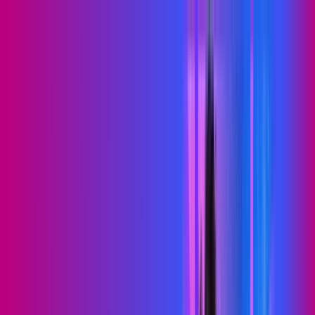
PB - Puxinanã
Área do cliente
Contratar pelo
WhatsApp
Chat On-line
Assine Internet Fibra Proxxima em
Puxinanã – Planos Imperdíveis, Ultra
Velocidade e Estabilidade
MELHOR OFERTA
500 MEGA