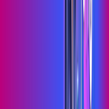
Wi-fi de alta performance para curtir e compartilhar à vontade