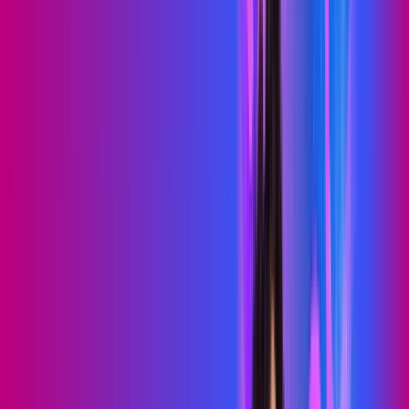
PROXXIMA PLAY
Benefícios:
Serviços Digitais
Wi-Fi 6
Assinaturas inclusas:
skeelo
Sky Light
*Confira as condições dessa oferta +
de
R$ 89,99
/mês
por:
R$