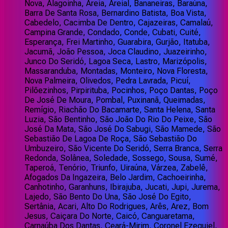
Nova, Alagoinha, Areia, Areial, Bananeiras, Baraúna,
Barra De Santa Rosa, Bernardino Batista, Boa Vista,
Cabedelo, Cacimba De Dentro, Cajazeiras, Camalaú,
Campina Grande, Condado, Conde, Cubati, Cuité,
Esperança, Frei Martinho, Guarabira, Gurjão, Itatuba,
Jacumã, João Pessoa, Joca Claudino, Juazeirinho,
Junco Do Seridó, Lagoa Seca, Lastro, Marizópolis,
Massaranduba, Montadas, Monteiro, Nova Floresta,
Nova Palmeira, Olivedos, Pedra Lavrada, Picuí,
Pilõezinhos, Pirpirituba, Pocinhos, Poço Dantas, Poço
De José De Moura, Pombal, Puxinanã, Queimadas,
Remígio, Riachão Do Bacamarte, Santa Helena, Santa
Luzia, São Bentinho, São João Do Rio Do Peixe, São
José Da Mata, São José Do Sabugi, São Mamede, São
Sebastião De Lagoa De Roça, São Sebastião Do
Umbuzeiro, São Vicente Do Seridó, Serra Branca, Serra
Redonda, Solânea, Soledade, Sossego, Sousa, Sumé,
Taperoá, Tenório, Triunfo, Uiraúna, Várzea, Zabelê,
Afogados Da Ingazeira, Belo Jardim, Cachoeirinha,
Canhotinho, Garanhuns, Ibirajuba, Jucati, Jupi, Jurema,
Lajedo, São Bento Do Una, São José Do Egito,
Sertânia, Acari, Alto Do Rodrigues, Arês, Arez, Bom
Jesus, Caiçara Do Norte, Caicó, Canguaretama,
Carnaúba Dos Dantas, Ceará-Mirim, Coronel Ezequiel,