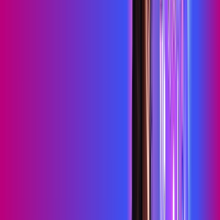
HBO MAX
Assine Internet Fibra Proxxima em
Puxinanã
A internet da Proxxima em Puxinanã é muito rápida para você
navegar, assistir a vídeos, ver seus shows preferidos, ouvir
músicas e levar a sua experiência de jogo online a outro nível.
Clique em CONTRATAR AGORA, ou fale com um de nossos
consultores via WhatsApp, e mude de vez para a Proxxima
Internet Banda Larga.
FALAR COM CONSULTOR