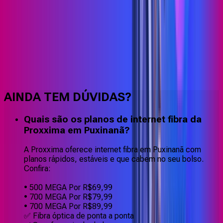
Faça downloads e uploads rápidos e sem quedas
AINDA TEM DÚVIDAS?
Quais são os planos de internet fibra da
Proxxima em Puxinanã?
A Proxxima oferece internet fibra em Puxinanã com
planos rápidos, estáveis e que cabem no seu bolso.
Confira:
• 500 MEGA Por R$69,99
• 700 MEGA Por R$79,99
• 700 MEGA Por R$89,99
✅ Fibra óptica de ponta a ponta