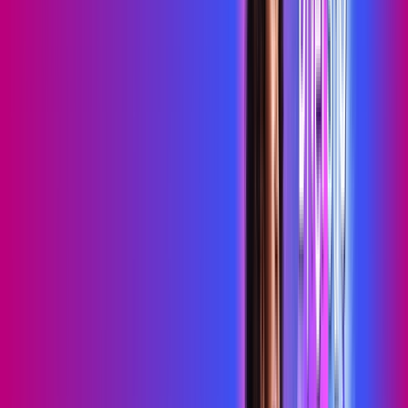
Wi-Fi 6
Assinaturas inclusas:
HBO MAX
skeelo
*Confira as condições dessa oferta +
de
R$ 109,99
/mês
por:
R$
89
,
99
/MÊS
Contratar Agora
Contratar Agora