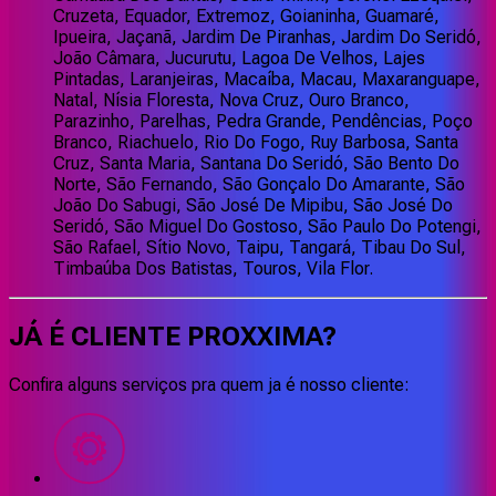
Cruzeta, Equador, Extremoz, Goianinha, Guamaré,
Ipueira, Jaçanã, Jardim De Piranhas, Jardim Do Seridó,
João Câmara, Jucurutu, Lagoa De Velhos, Lajes
Pintadas, Laranjeiras, Macaíba, Macau, Maxaranguape,
Natal, Nísia Floresta, Nova Cruz, Ouro Branco,
Parazinho, Parelhas, Pedra Grande, Pendências, Poço
Branco, Riachuelo, Rio Do Fogo, Ruy Barbosa, Santa
Cruz, Santa Maria, Santana Do Seridó, São Bento Do
Norte, São Fernando, São Gonçalo Do Amarante, São
João Do Sabugi, São José De Mipibu, São José Do
Seridó, São Miguel Do Gostoso, São Paulo Do Potengi,
São Rafael, Sítio Novo, Taipu, Tangará, Tibau Do Sul,
Timbaúba Dos Batistas, Touros, Vila Flor.
JÁ É CLIENTE
PROXXIMA
?
Confira alguns serviços pra quem ja é nosso cliente: