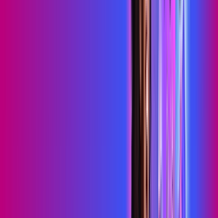
Consulte as ofertas
para o seu endereço!
CONSULTAR AGORA
OS MELHORES APPS INCLUSOS NO
SEU
PLANO DE INTERNET
skeelo
Sky Light
primevideo