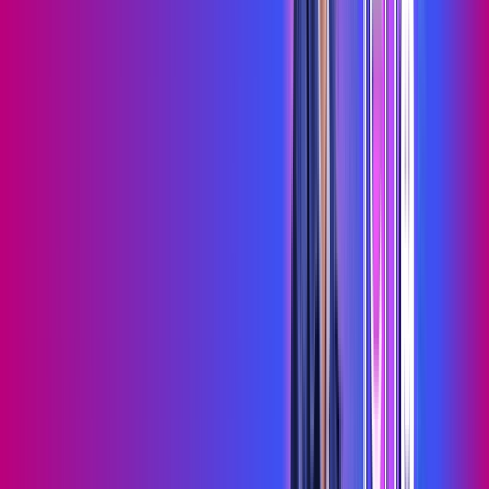
Assista filmes e séries em 4k sem interrupções