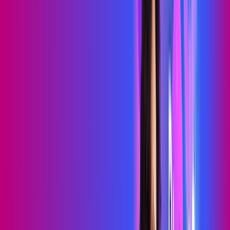
69
,
99
/MÊS
Contratar Agora
Contratar Agora
700 MEGA
WIFI TOTAL
Benefícios:
Instalação gratuita
O melhor Wi-Fi
Assinaturas inclusas:
Sky Light