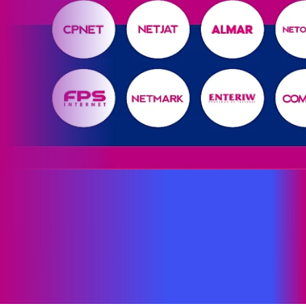
Site desenvolvido e publicado por PSP Intermediação De
Serviços LTDA I 17.082.481/0001-24. Parceiro autorizado
PROXXIMA. Uso da marca regulamentado. Todos os direitos
reservados.