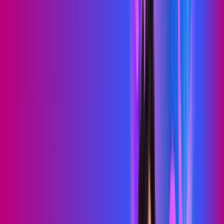
PROXXIMA PLAY
Benefícios:
Serviços Digitais
Wi-Fi 6
Assinaturas inclusas:
skeelo
Sky Light
*Confira as condições dessa oferta +
de
R$ 89,99
/mês
por:
R$