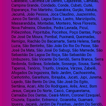
Cabedelo, Cacimba De Dentro, Cajazeiras, Camalaú,
Campina Grande, Condado, Conde, Cubati, Cuité,
Esperança, Frei Martinho, Guarabira, Gurjão, Itatuba,
Jacumã, João Pessoa, Joca Claudino, Juazeirinho,
Junco Do Seridó, Lagoa Seca, Lastro, Marizópolis,
Massaranduba, Montadas, Monteiro, Nova Floresta,
Nova Palmeira, Olivedos, Pedra Lavrada, Picuí,
Pilõezinhos, Pirpirituba, Pocinhos, Poço Dantas, Poço
De José De Moura, Pombal, Puxinanã, Queimadas,
Remígio, Riachão Do Bacamarte, Santa Helena, Santa
Luzia, São Bentinho, São João Do Rio Do Peixe, São
José Da Mata, São José Do Sabugi, São Mamede, São
Sebastião De Lagoa De Roça, São Sebastião Do
Umbuzeiro, São Vicente Do Seridó, Serra Branca, Serra
Redonda, Solânea, Soledade, Sossego, Sousa, Sumé,
Taperoá, Tenório, Triunfo, Uiraúna, Várzea, Zabelê,
Afogados Da Ingazeira, Belo Jardim, Cachoeirinha,
Canhotinho, Garanhuns, Ibirajuba, Jucati, Jupi, Jurema,
Lajedo, São Bento Do Una, São José Do Egito,
Sertânia, Acari, Alto Do Rodrigues, Arês, Arez, Bom
Jesus, Caiçara Do Norte, Caicó, Canguaretama,
Carnaúba Dos Dantas, Ceará-Mirim, Coronel Ezequiel,
Cruzeta, Equador, Extremoz, Goianinha, Guamaré,
Ipueira, Jaçanã, Jardim De Piranhas, Jardim Do Seridó,