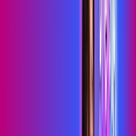
Wi-Fi 6
Assinaturas inclusas:
HBO MAX
skeelo
*Confira as condições dessa oferta +
de
R$ 109,99
/mês
por:
R$
89
,
99
/MÊS
Contratar Agora
Contratar Agora