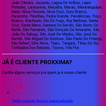
João Câmara, Jucurutu, Lagoa De Velhos, Lajes
Pintadas, Laranjeiras, Macaíba, Macau, Maxaranguape,
Natal, Nísia Floresta, Nova Cruz, Ouro Branco,
Parazinho, Parelhas, Pedra Grande, Pendências, Poço
Branco, Riachuelo, Rio Do Fogo, Ruy Barbosa, Santa
Cruz, Santa Maria, Santana Do Seridó, São Bento Do
Norte, São Fernando, São Gonçalo Do Amarante, São
João Do Sabugi, São José De Mipibu, São José Do
Seridó, São Miguel Do Gostoso, São Paulo Do Potengi,
São Rafael, Sítio Novo, Taipu, Tangará, Tibau Do Sul,
Timbaúba Dos Batistas, Touros, Vila Flor.
JÁ É CLIENTE
PROXXIMA
?
Confira alguns serviços pra quem ja é nosso cliente:
Tenha suporte técnico especializado