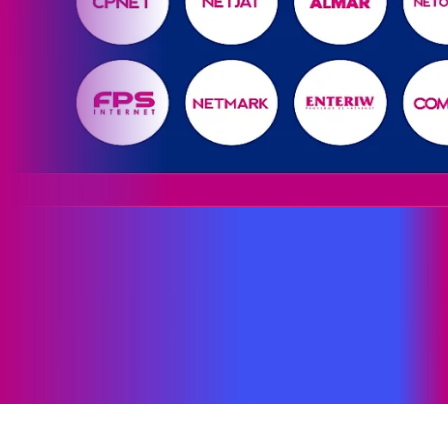
Site desenvolvido e publicado por PSP Intermediação De
Serviços LTDA I 17.082.481/0001-24. Parceiro autorizado
PROXXIMA. Uso da marca regulamentado. Todos os direitos
reservados.