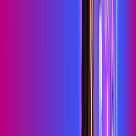
HBO MAX
Assine Internet Fibra Proxxima em
Picuí
A internet da Proxxima em Picuí é muito rápida para você
navegar, assistir a vídeos, ver seus shows preferidos, ouvir
músicas e levar a sua experiência de jogo online a outro nível.
Clique em CONTRATAR AGORA, ou fale com um de nossos
consultores via WhatsApp, e mude de vez para a Proxxima
Internet Banda Larga.
FALAR COM CONSULTOR