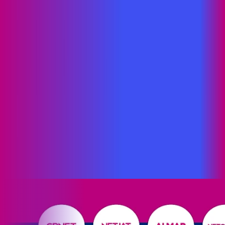
Santa Cruz
RN - Santa Maria
RN - Santana do Seridó
RN - São
Bento do Norte
RN - São Fernando
RN - São Gonçalo do
Amarante
RN - São João do Sabugi
RN - São José de
Mipibu
RN - São José do Seridó
RN - São Miguel do
Gostoso
RN - São Paulo do Potengi
RN - São Rafael
RN - Sítio
Novo
RN - Taipu
RN - Tangará
RN - Tibau do Sul
RN - Timbaúba
dos Batistas
RN - Touros
RN - Vila Flor
NÓS SOMOS A PROXXIMA
A Proxxima ampliou suas operações com a incorporação de
oito ISPs de pequena escala localizados na Paraíba, também
em Pernambuco e Rio Grande do Norte. As empresas que
agora fazem parte do nosso player de atendimento são:
Ondanet, Netmark, CPnet, Data Connection e Enteriw (todas
paraibanas); Netjat e Netonline (do Rio Grande do Norte) e
Toolsnet (de Pernambuco).