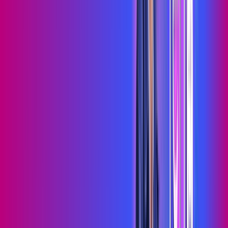
Assista filmes e séries em 4k sem interrupções