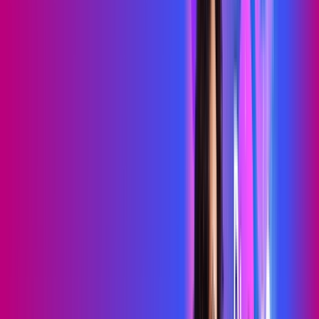
69
,
99
/MÊS
Contratar Agora
Contratar Agora
700 MEGA
WIFI TOTAL
Benefícios:
Instalação gratuita
O melhor Wi-Fi
Assinaturas inclusas:
Sky Light