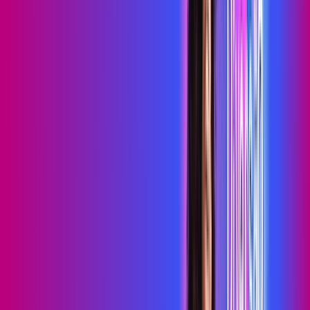
primevideo
*Confira as condições dessa oferta +
de
R$ 99,99
/mês
por:
R$
79
,
99
/MÊS
Contratar Agora
Contratar Agora
700 MEGA
INTERNET MAIS DIVERSÃO
Benefícios:
Serviços Digitais