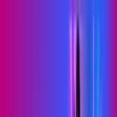
PB - Picuí
Área do cliente
Contratar pelo
WhatsApp
Chat On-line
Assine Internet Fibra Proxxima em
Picuí – Planos Imperdíveis, Ultra
Velocidade e Estabilidade
MELHOR OFERTA
500 MEGA