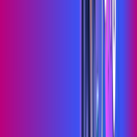
Wi-fi de alta performance para curtir e compartilhar à vontade