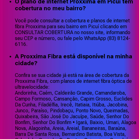
O plano de internet Proxxima em Picuí tem
cobertura no meu bairro?
Você pode consultar a cobertura e planos de internet
fibra Proxxima para seu bairro em Picuí clicando em
CONSULTAR COBERTURA no nosso site, informando
seu CEP e número, ou fale pelo WhatsApp (83) 8124-
6116.
A Proxxima Fibra está disponível na minha
cidade?
Confira se sua cidade já está na área de cobertura da
Proxxima Fibra, com planos de internet fibra óptica de
ultravelocidade:
Andorinha, Caém, Caldeirão Grande, Camandaroba,
Campo Formoso, Cansanção, Capim Grosso, Euclides
Da Cunha, Filadélfia, Irecê, Itatiaia, Itiúba, Jacobina,
Junco, Paraíso, Pindobaçu, Ponto Novo, Queimadas,
Quixabeira, São José Do Jacuípe, Saúde, Senhor Do
Bonfim, Senhor Do Bonfim • Igará, Baixio, Umari, Alagoa
Nova, Alagoinha, Areia, Areial, Bananeiras, Baraúna,
Barra De Santa Rosa, Bernardino Batista, Boa Vista,