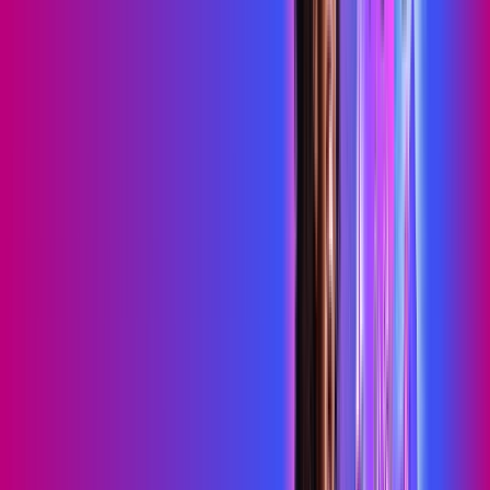
Consulte as ofertas
para o seu endereço!
CONSULTAR AGORA
OS MELHORES APPS INCLUSOS NO
SEU
PLANO DE INTERNET
skeelo
Sky Light
primevideo