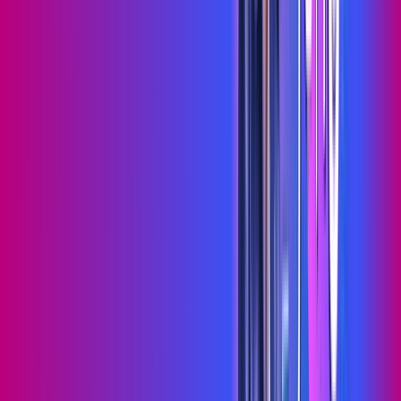
Wi-fi de alta performance para curtir e compartilhar à vontade