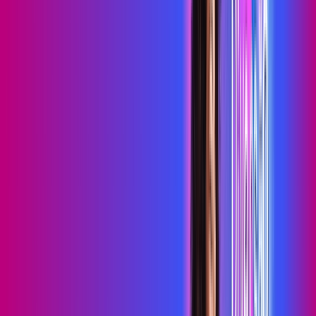
primevideo
*Confira as condições dessa oferta +
de
R$ 99,99
/mês
por:
R$
79
,
99
/MÊS
Contratar Agora
Contratar Agora
700 MEGA
INTERNET MAIS DIVERSÃO
Benefícios:
Serviços Digitais