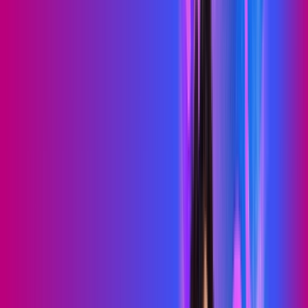
PROXXIMA PLAY
Benefícios:
Serviços Digitais
Wi-Fi 6
Assinaturas inclusas:
skeelo
Sky Light
*Confira as condições dessa oferta +
de
R$ 89,99
/mês
por:
R$