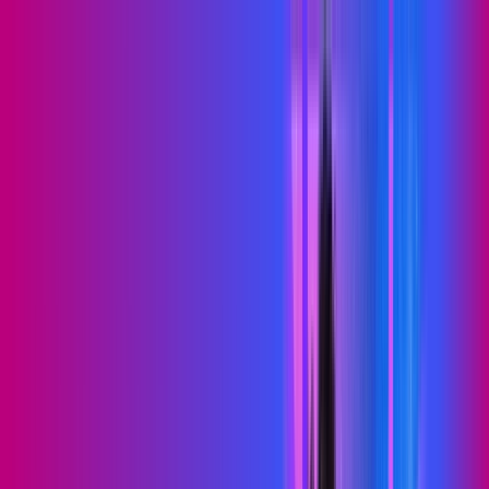
PB - Pedra Lavrada
Área do cliente
Contratar pelo
WhatsApp
Chat On-line
Assine Internet Fibra Proxxima em
Pedra Lavrada – Planos Imperdíveis,
Ultra Velocidade e Estabilidade
MELHOR OFERTA
500 MEGA