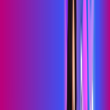
69
,
99
/MÊS
Contratar Agora
Contratar Agora
700 MEGA
WIFI TOTAL
Benefícios:
Instalação gratuita
O melhor Wi-Fi
Assinaturas inclusas:
Sky Light