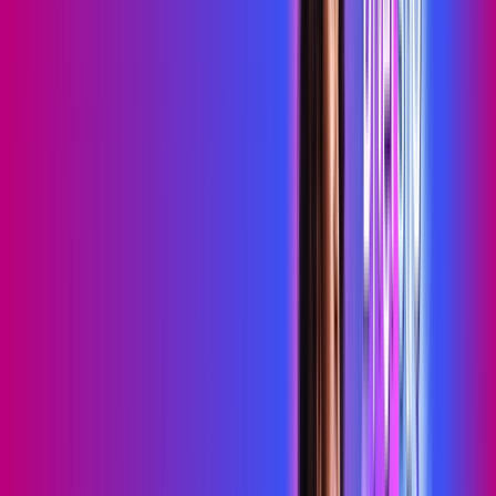
Wi-Fi 6
Assinaturas inclusas:
HBO MAX
skeelo
*Confira as condições dessa oferta +
de
R$ 109,99
/mês
por:
R$
89
,
99
/MÊS
Contratar Agora
Contratar Agora