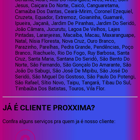
Jesus, Caiçara Do Norte, Caicó, Canguaretama,
Carnaúba Dos Dantas, Ceará-Mirim, Coronel Ezequiel,
Cruzeta, Equador, Extremoz, Goianinha, Guamaré,
Ipueira, Jaçanã, Jardim De Piranhas, Jardim Do Seridó,
João Câmara, Jucurutu, Lagoa De Velhos, Lajes
Pintadas, Laranjeiras, Macaíba, Macau, Maxaranguape,
Natal, Nísia Floresta, Nova Cruz, Ouro Branco,
Parazinho, Parelhas, Pedra Grande, Pendências, Poço
Branco, Riachuelo, Rio Do Fogo, Ruy Barbosa, Santa
Cruz, Santa Maria, Santana Do Seridó, São Bento Do
Norte, São Fernando, São Gonçalo Do Amarante, São
João Do Sabugi, São José De Mipibu, São José Do
Seridó, São Miguel Do Gostoso, São Paulo Do Potengi,
São Rafael, Sítio Novo, Taipu, Tangará, Tibau Do Sul,
Timbaúba Dos Batistas, Touros, Vila Flor.
JÁ É CLIENTE
PROXXIMA
?
Confira alguns serviços pra quem ja é nosso cliente: