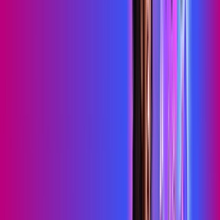
Consulte as ofertas
para o seu endereço!
CONSULTAR AGORA
OS MELHORES APPS INCLUSOS NO
SEU
PLANO DE INTERNET
skeelo
Sky Light
primevideo