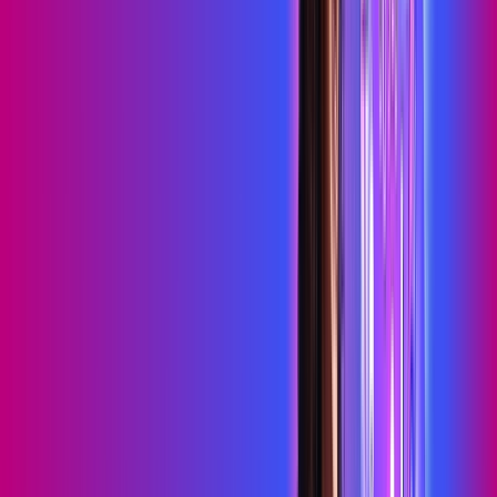
HBO MAX
Assine Internet Fibra Proxxima em
Pedra Lavrada
A internet da Proxxima em Pedra Lavrada é muito rápida para
você navegar, assistir a vídeos, ver seus shows preferidos,
ouvir músicas e levar a sua experiência de jogo online a outro
nível. Clique em CONTRATAR AGORA, ou fale com um de
nossos consultores via WhatsApp, e mude de vez para a
Proxxima Internet Banda Larga.
FALAR COM CONSULTOR