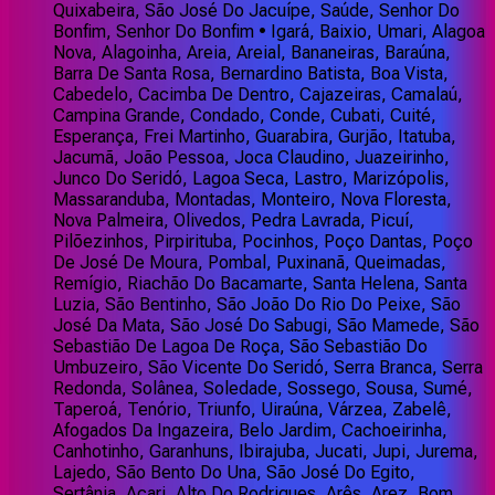
Quixabeira, São José Do Jacuípe, Saúde, Senhor Do
Bonfim, Senhor Do Bonfim • Igará, Baixio, Umari, Alagoa
Nova, Alagoinha, Areia, Areial, Bananeiras, Baraúna,
Barra De Santa Rosa, Bernardino Batista, Boa Vista,
Cabedelo, Cacimba De Dentro, Cajazeiras, Camalaú,
Campina Grande, Condado, Conde, Cubati, Cuité,
Esperança, Frei Martinho, Guarabira, Gurjão, Itatuba,
Jacumã, João Pessoa, Joca Claudino, Juazeirinho,
Junco Do Seridó, Lagoa Seca, Lastro, Marizópolis,
Massaranduba, Montadas, Monteiro, Nova Floresta,
Nova Palmeira, Olivedos, Pedra Lavrada, Picuí,
Pilõezinhos, Pirpirituba, Pocinhos, Poço Dantas, Poço
De José De Moura, Pombal, Puxinanã, Queimadas,
Remígio, Riachão Do Bacamarte, Santa Helena, Santa
Luzia, São Bentinho, São João Do Rio Do Peixe, São
José Da Mata, São José Do Sabugi, São Mamede, São
Sebastião De Lagoa De Roça, São Sebastião Do
Umbuzeiro, São Vicente Do Seridó, Serra Branca, Serra
Redonda, Solânea, Soledade, Sossego, Sousa, Sumé,
Taperoá, Tenório, Triunfo, Uiraúna, Várzea, Zabelê,
Afogados Da Ingazeira, Belo Jardim, Cachoeirinha,
Canhotinho, Garanhuns, Ibirajuba, Jucati, Jupi, Jurema,
Lajedo, São Bento Do Una, São José Do Egito,
Sertânia, Acari, Alto Do Rodrigues, Arês, Arez, Bom