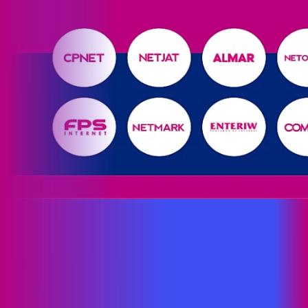
Site desenvolvido e publicado por PSP Intermediação De
Serviços LTDA I 17.082.481/0001-24. Parceiro autorizado
PROXXIMA. Uso da marca regulamentado. Todos os direitos