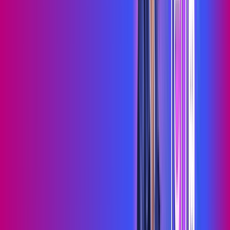
Assista filmes e séries em 4k sem interrupções