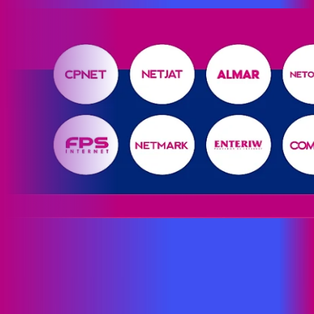
Site desenvolvido e publicado por PSP Intermediação De
Serviços LTDA I 17.082.481/0001-24. Parceiro autorizado