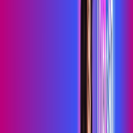
primevideo
*Confira as condições dessa oferta +
de
R$ 99,99
/mês
por:
R$
79
,
99
/MÊS
Contratar Agora
Contratar Agora
700 MEGA
INTERNET MAIS DIVERSÃO
Benefícios:
Serviços Digitais