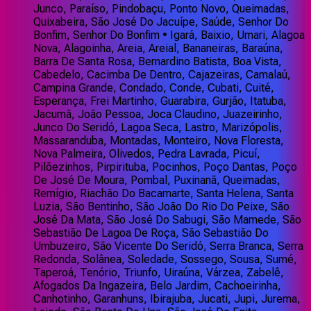
Junco, Paraíso, Pindobaçu, Ponto Novo, Queimadas,
Quixabeira, São José Do Jacuípe, Saúde, Senhor Do
Bonfim, Senhor Do Bonfim • Igará, Baixio, Umari, Alagoa
Nova, Alagoinha, Areia, Areial, Bananeiras, Baraúna,
Barra De Santa Rosa, Bernardino Batista, Boa Vista,
Cabedelo, Cacimba De Dentro, Cajazeiras, Camalaú,
Campina Grande, Condado, Conde, Cubati, Cuité,
Esperança, Frei Martinho, Guarabira, Gurjão, Itatuba,
Jacumã, João Pessoa, Joca Claudino, Juazeirinho,
Junco Do Seridó, Lagoa Seca, Lastro, Marizópolis,
Massaranduba, Montadas, Monteiro, Nova Floresta,
Nova Palmeira, Olivedos, Pedra Lavrada, Picuí,
Pilõezinhos, Pirpirituba, Pocinhos, Poço Dantas, Poço
De José De Moura, Pombal, Puxinanã, Queimadas,
Remígio, Riachão Do Bacamarte, Santa Helena, Santa
Luzia, São Bentinho, São João Do Rio Do Peixe, São
José Da Mata, São José Do Sabugi, São Mamede, São
Sebastião De Lagoa De Roça, São Sebastião Do
Umbuzeiro, São Vicente Do Seridó, Serra Branca, Serra
Redonda, Solânea, Soledade, Sossego, Sousa, Sumé,
Taperoá, Tenório, Triunfo, Uiraúna, Várzea, Zabelê,
Afogados Da Ingazeira, Belo Jardim, Cachoeirinha,
Canhotinho, Garanhuns, Ibirajuba, Jucati, Jupi, Jurema,