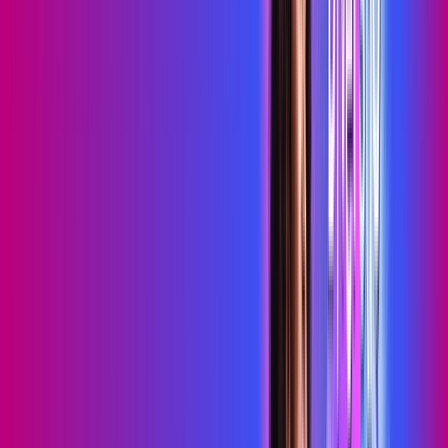
Wi-Fi 6
Assinaturas inclusas:
HBO MAX
skeelo
*Confira as condições dessa oferta +
de
R$ 109,99
/mês
por:
R$
89
,
99
/MÊS
Contratar Agora
Contratar Agora