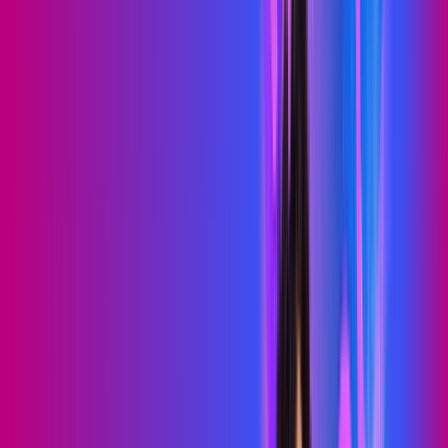
PROXXIMA PLAY
Benefícios:
Serviços Digitais
Wi-Fi 6
Assinaturas inclusas:
skeelo
Sky Light
*Confira as condições dessa oferta +
de
R$ 89,99
/mês
por:
R$