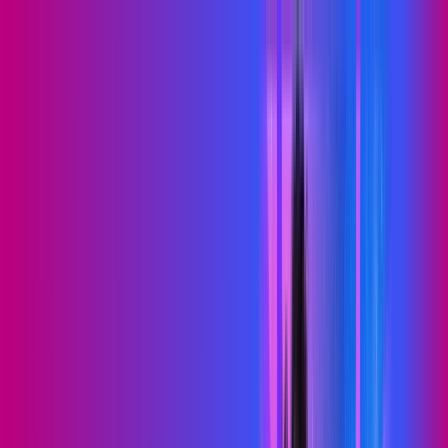
PB - Massaranduba
Área do cliente
Contratar pelo
WhatsApp
Chat On-line
Assine Internet Fibra Proxxima em
Massaranduba – Planos Imperdíveis,
Ultra Velocidade e Estabilidade
MELHOR OFERTA
500 MEGA