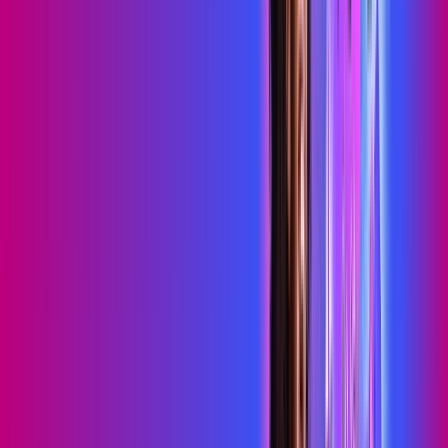
Consulte as ofertas
para o seu endereço!
CONSULTAR AGORA
OS MELHORES APPS INCLUSOS NO
SEU
PLANO DE INTERNET
skeelo
Sky Light
primevideo