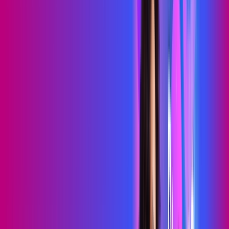
69
,
99
/MÊS
Contratar Agora
Contratar Agora
700 MEGA
WIFI TOTAL
Benefícios:
Instalação gratuita
O melhor Wi-Fi
Assinaturas inclusas:
Sky Light