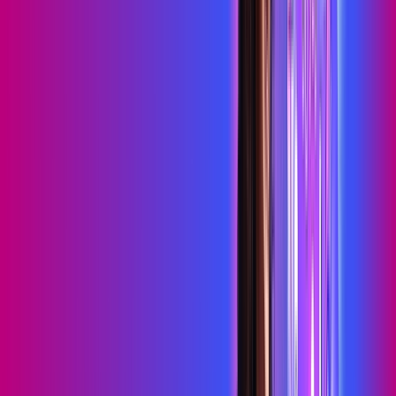
HBO MAX
Assine Internet Fibra Proxxima em
Massaranduba
A internet da Proxxima em Massaranduba é muito rápida para
você navegar, assistir a vídeos, ver seus shows preferidos,
ouvir músicas e levar a sua experiência de jogo online a outro
nível. Clique em CONTRATAR AGORA, ou fale com um de
nossos consultores via WhatsApp, e mude de vez para a
Proxxima Internet Banda Larga.
FALAR COM CONSULTOR