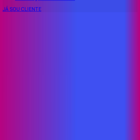
JÁ SOU CLIENTE
CONSULTE RÁPIDO AS
CIDADES
ATENDIDAS
Clique em sua cidade abaixo e confira as melhores ofertas de
internet fibra da
Proxxima
BA - Andorinha
BA - Caém
BA - Caldeirão Grande
BA -
Camandaroba
BA - Campo Formoso
BA - Cansanção
BA -
Capim Grosso
BA - Euclides da Cunha
BA - Filadélfia
BA -
Irecê
BA - Itatiaia
BA - Itiúba
BA - Jacobina
BA - Junco
BA -
Paraíso
BA - Pindobaçu
BA - Ponto Novo
BA - Queimadas
BA -
Quixabeira
BA - São José do Jacuípe
BA - Saúde
BA - Senhor
do Bonfim
BA - Senhor do Bonfim - Igará
CE - Baixio
CE -
Umari
PB - Alagoa Nova
PB - Alagoinha
PB - Areia
PB - Areial
PB
- Bananeiras
PB - Baraúna
PB - Barra de Santa Rosa
PB -
Bernardino Batista
PB - Boa Vista
PB - Cabedelo
PB - Cacimba
de Dentro
PB - Cajazeiras
PB - Camalaú
PB - Campina
Grande
PB - Condado
PB - Conde
PB - Cubati
PB - Cuité
PB -
Esperança
PB - Frei Martinho
PB - Guarabira
PB - Gurjão
PB -
Itatuba
PB - Jacumã
PB - João Pessoa
PB - Joca Claudino
PB -