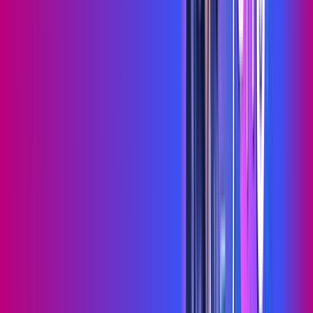
Wi-fi de alta performance para curtir e compartilhar à vontade