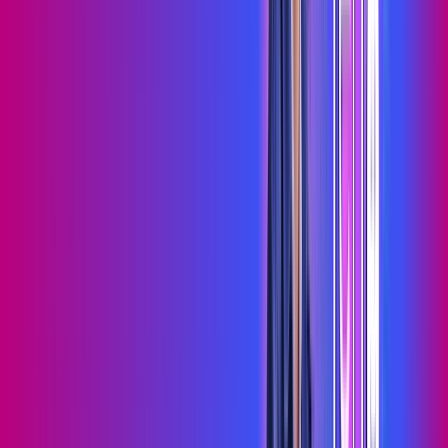
Assista filmes e séries em 4k sem interrupções