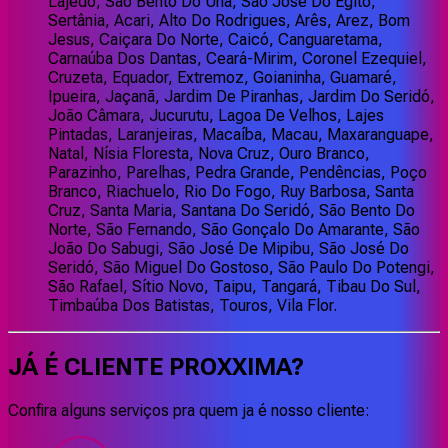
Lajedo, São Bento Do Una, São José Do Egito,
Sertânia, Acari, Alto Do Rodrigues, Arês, Arez, Bom
Jesus, Caiçara Do Norte, Caicó, Canguaretama,
Carnaúba Dos Dantas, Ceará-Mirim, Coronel Ezequiel,
Cruzeta, Equador, Extremoz, Goianinha, Guamaré,
Ipueira, Jaçanã, Jardim De Piranhas, Jardim Do Seridó,
João Câmara, Jucurutu, Lagoa De Velhos, Lajes
Pintadas, Laranjeiras, Macaíba, Macau, Maxaranguape,
Natal, Nísia Floresta, Nova Cruz, Ouro Branco,
Parazinho, Parelhas, Pedra Grande, Pendências, Poço
Branco, Riachuelo, Rio Do Fogo, Ruy Barbosa, Santa
Cruz, Santa Maria, Santana Do Seridó, São Bento Do
Norte, São Fernando, São Gonçalo Do Amarante, São
João Do Sabugi, São José De Mipibu, São José Do
Seridó, São Miguel Do Gostoso, São Paulo Do Potengi,
São Rafael, Sítio Novo, Taipu, Tangará, Tibau Do Sul,
Timbaúba Dos Batistas, Touros, Vila Flor.
JÁ É CLIENTE
PROXXIMA
?
Confira alguns serviços pra quem ja é nosso cliente: