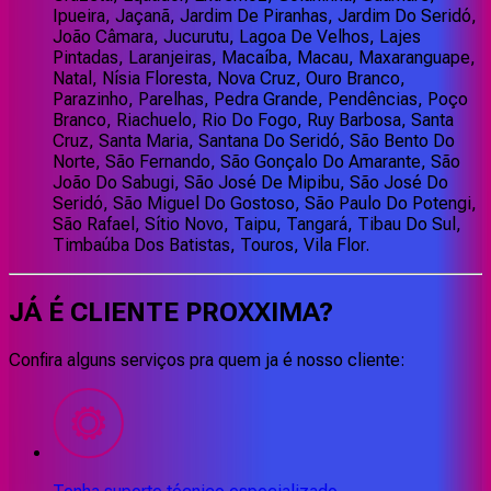
Ipueira, Jaçanã, Jardim De Piranhas, Jardim Do Seridó,
João Câmara, Jucurutu, Lagoa De Velhos, Lajes
Pintadas, Laranjeiras, Macaíba, Macau, Maxaranguape,
Natal, Nísia Floresta, Nova Cruz, Ouro Branco,
Parazinho, Parelhas, Pedra Grande, Pendências, Poço
Branco, Riachuelo, Rio Do Fogo, Ruy Barbosa, Santa
Cruz, Santa Maria, Santana Do Seridó, São Bento Do
Norte, São Fernando, São Gonçalo Do Amarante, São
João Do Sabugi, São José De Mipibu, São José Do
Seridó, São Miguel Do Gostoso, São Paulo Do Potengi,
São Rafael, Sítio Novo, Taipu, Tangará, Tibau Do Sul,
Timbaúba Dos Batistas, Touros, Vila Flor.
JÁ É CLIENTE
PROXXIMA
?
Confira alguns serviços pra quem ja é nosso cliente: