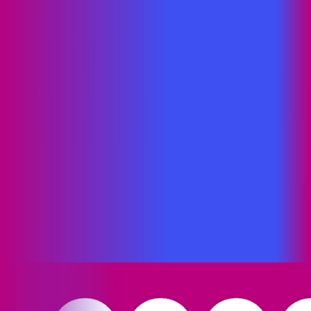
Branco
RN - Riachuelo
RN - Rio do Fogo
RN - Ruy Barbosa
RN -
Santa Cruz
RN - Santa Maria
RN - Santana do Seridó
RN - São
Bento do Norte
RN - São Fernando
RN - São Gonçalo do
Amarante
RN - São João do Sabugi
RN - São José de
Mipibu
RN - São José do Seridó
RN - São Miguel do
Gostoso
RN - São Paulo do Potengi
RN - São Rafael
RN - Sítio
Novo
RN - Taipu
RN - Tangará
RN - Tibau do Sul
RN - Timbaúba
dos Batistas
RN - Touros
RN - Vila Flor
NÓS SOMOS A PROXXIMA
A Proxxima ampliou suas operações com a incorporação de
oito ISPs de pequena escala localizados na Paraíba, também
em Pernambuco e Rio Grande do Norte. As empresas que
agora fazem parte do nosso player de atendimento são:
Ondanet, Netmark, CPnet, Data Connection e Enteriw (todas
paraibanas); Netjat e Netonline (do Rio Grande do Norte) e
Toolsnet (de Pernambuco).