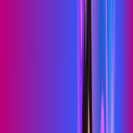
PROXXIMA PLAY
Benefícios:
Serviços Digitais
Wi-Fi 6
Assinaturas inclusas:
skeelo
Sky Light
*Confira as condições dessa oferta +
de
R$ 89,99
/mês
por:
R$