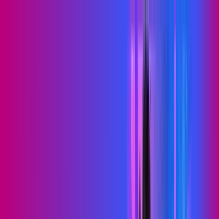
PB - Itatuba
Área do cliente
Contratar pelo
WhatsApp
Chat On-line
Assine Internet Fibra Proxxima em
Itatuba – Planos Imperdíveis, Ultra
Velocidade e Estabilidade
MELHOR OFERTA
500 MEGA