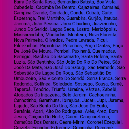
Barra De Santa Rosa, Bernardino Batista, Boa Vista,
Cabedelo, Cacimba De Dentro, Cajazeiras, Camalaú,
Campina Grande, Condado, Conde, Cubati, Cuité,
Esperança, Frei Martinho, Guarabira, Gurjão, Itatuba,
Jacumã, João Pessoa, Joca Claudino, Juazeirinho,
Junco Do Seridó, Lagoa Seca, Lastro, Marizópolis,
Massaranduba, Montadas, Monteiro, Nova Floresta,
Nova Palmeira, Olivedos, Pedra Lavrada, Picuí,
Pilõezinhos, Pirpirituba, Pocinhos, Poço Dantas, Poço
De José De Moura, Pombal, Puxinanã, Queimadas,
Remígio, Riachão Do Bacamarte, Santa Helena, Santa
Luzia, São Bentinho, São João Do Rio Do Peixe, São
José Da Mata, São José Do Sabugi, São Mamede, São
Sebastião De Lagoa De Roça, São Sebastião Do
Umbuzeiro, São Vicente Do Seridó, Serra Branca, Serra
Redonda, Solânea, Soledade, Sossego, Sousa, Sumé,
Taperoá, Tenório, Triunfo, Uiraúna, Várzea, Zabelê,
Afogados Da Ingazeira, Belo Jardim, Cachoeirinha,
Canhotinho, Garanhuns, Ibirajuba, Jucati, Jupi, Jurema,
Lajedo, São Bento Do Una, São José Do Egito,
Sertânia, Acari, Alto Do Rodrigues, Arês, Arez, Bom
Jesus, Caiçara Do Norte, Caicó, Canguaretama,
Carnaúba Dos Dantas, Ceará-Mirim, Coronel Ezequiel,
Cruzeta, Equador, Extremoz, Goianinha, Guamaré,