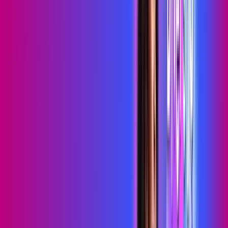
Wi-Fi 6
Assinaturas inclusas:
HBO MAX
skeelo
*Confira as condições dessa oferta +
de
R$ 109,99
/mês
por:
R$
89
,
99
/MÊS
Contratar Agora
Contratar Agora