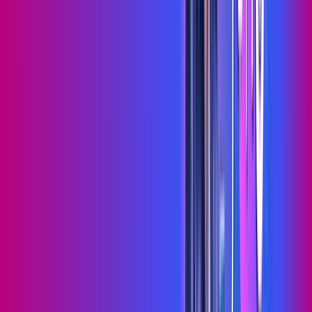
Wi-fi de alta performance para curtir e compartilhar à vontade