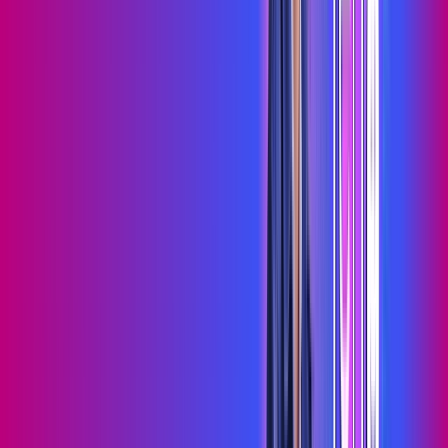
Assista filmes e séries em 4k sem interrupções