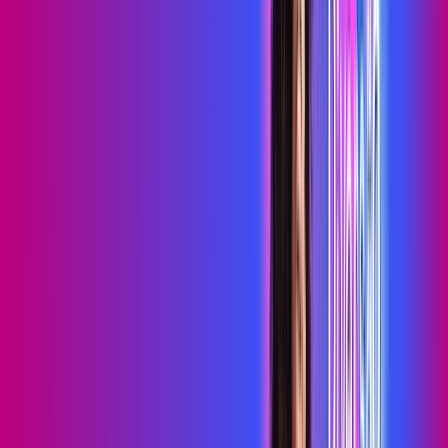
primevideo
*Confira as condições dessa oferta +
de
R$ 99,99
/mês
por:
R$
79
,
99
/MÊS
Contratar Agora
Contratar Agora
700 MEGA
INTERNET MAIS DIVERSÃO
Benefícios:
Serviços Digitais