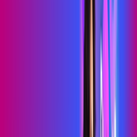
69
,
99
/MÊS
Contratar Agora
Contratar Agora
700 MEGA
WIFI TOTAL
Benefícios:
Instalação gratuita
O melhor Wi-Fi
Assinaturas inclusas:
Sky Light