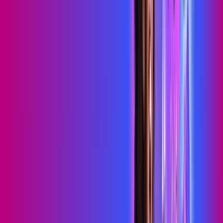
Consulte as ofertas
para o seu endereço!
CONSULTAR AGORA
OS MELHORES APPS INCLUSOS NO
SEU
PLANO DE INTERNET
skeelo
Sky Light
primevideo