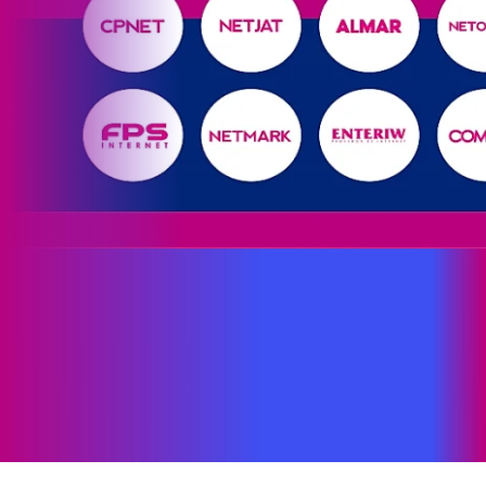
Site desenvolvido e publicado por PSP Intermediação De
Serviços LTDA I 17.082.481/0001-24. Parceiro autorizado
PROXXIMA. Uso da marca regulamentado. Todos os direitos
reservados.