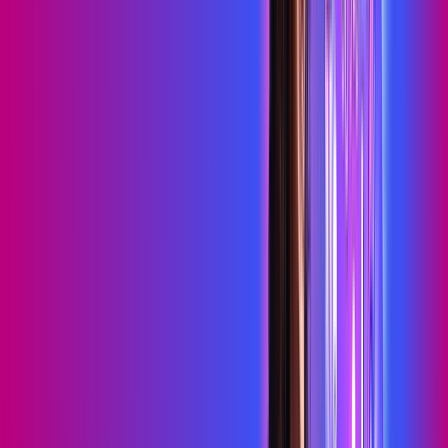
HBO MAX
Assine Internet Fibra Proxxima em
Itatuba
A internet da Proxxima em Itatuba é muito rápida para você
navegar, assistir a vídeos, ver seus shows preferidos, ouvir
músicas e levar a sua experiência de jogo online a outro nível.
Clique em CONTRATAR AGORA, ou fale com um de nossos
consultores via WhatsApp, e mude de vez para a Proxxima
Internet Banda Larga.
FALAR COM CONSULTOR