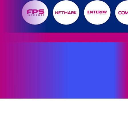
Site desenvolvido e publicado por PSP Intermediação De
Serviços LTDA I 17.082.481/0001-24. Parceiro autorizado
PROXXIMA. Uso da marca regulamentado. Todos os direitos
reservados.