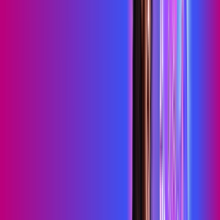
99
,
99
/MÊS
Contratar Agora
Contratar Agora
700 MEGA
INTERNET MAIS DIVERSÃO
Benefícios:
Serviços Digitais
Wi-Fi 6
Assinaturas inclusas:
HBO MAX