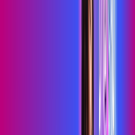
O melhor Wi-Fi
Assinaturas inclusas:
Sky Light
primevideo
*Confira as condições dessa oferta +
de
R$ 99,99
/mês
por:
R$
79
,
99
/MÊS
Contratar Agora
Contratar Agora