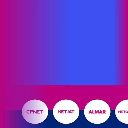
Mipibu
RN - São José do Seridó
RN - São Miguel do
Gostoso
RN - São Paulo do Potengi
RN - São Rafael
RN - Sítio
Novo
RN - Taipu
RN - Tangará
RN - Tibau do Sul
RN - Timbaúba
dos Batistas
RN - Touros
RN - Vila Flor
NÓS SOMOS A PROXXIMA
A Proxxima ampliou suas operações com a incorporação de
oito ISPs de pequena escala localizados na Paraíba, também
em Pernambuco e Rio Grande do Norte. As empresas que
agora fazem parte do nosso player de atendimento são:
Ondanet, Netmark, CPnet, Data Connection e Enteriw (todas
paraibanas); Netjat e Netonline (do Rio Grande do Norte) e
Toolsnet (de Pernambuco).