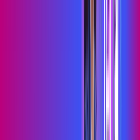
nossos consultores via WhatsApp, e mude de vez para a
Proxxima Internet Banda Larga.
FALAR COM CONSULTOR