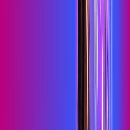
skeelo
*Confira as condições dessa oferta +
por:
R$
109
,
99
/MÊS
Contratar Agora
Contratar Agora
Consulte as ofertas
para o seu endereço!
CONSULTAR AGORA
OS MELHORES APPS INCLUSOS NO
SEU
PLANO DE INTERNET