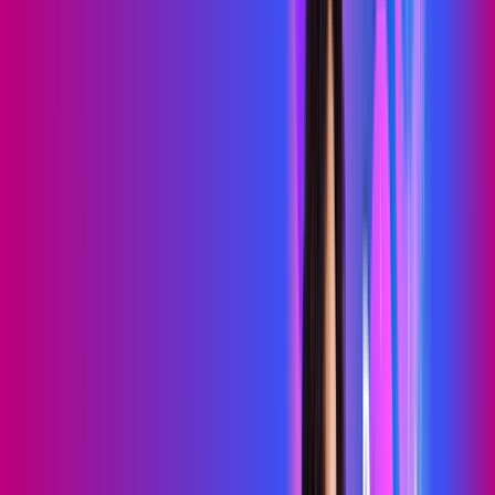
69
,
99
/MÊS
Contratar Agora
Contratar Agora
MELHOR OFERTA
500 MEGA
PROXXIMA PLAY
Benefícios:
Serviços Digitais
Wi-Fi 6
Assinaturas inclusas: