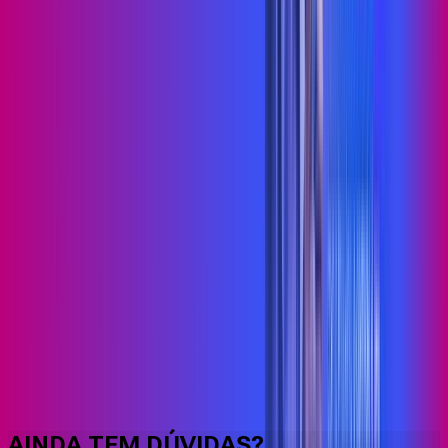
Faça downloads e uploads rápidos e sem quedas
AINDA TEM DÚVIDAS?