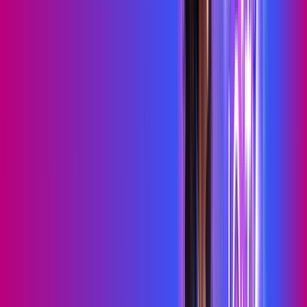
skeelo
Sky Light
primevideo
HBO MAX
Assine Internet Fibra Proxxima em
Pindobaçu
A internet da Proxxima em Pindobaçu é muito rápida para
você navegar, assistir a vídeos, ver seus shows preferidos,
ouvir músicas e levar a sua experiência de jogo online a outro
nível. Clique em CONTRATAR AGORA, ou fale com um de