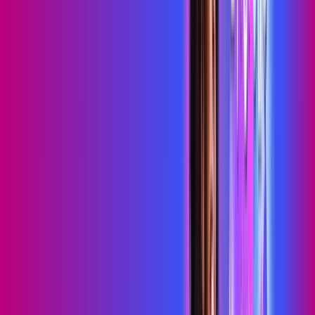
700 MEGA
WIFI TOTAL
Benefícios:
Instalação gratuita
O melhor Wi-Fi
Assinaturas inclusas:
Sky Light
primevideo
*Confira as condições dessa oferta +
por:
R$