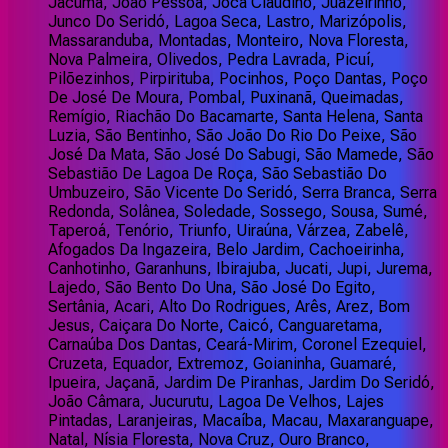
Jacumã, João Pessoa, Joca Claudino, Juazeirinho,
Junco Do Seridó, Lagoa Seca, Lastro, Marizópolis,
Massaranduba, Montadas, Monteiro, Nova Floresta,
Nova Palmeira, Olivedos, Pedra Lavrada, Picuí,
Pilõezinhos, Pirpirituba, Pocinhos, Poço Dantas, Poço
De José De Moura, Pombal, Puxinanã, Queimadas,
Remígio, Riachão Do Bacamarte, Santa Helena, Santa
Luzia, São Bentinho, São João Do Rio Do Peixe, São
José Da Mata, São José Do Sabugi, São Mamede, São
Sebastião De Lagoa De Roça, São Sebastião Do
Umbuzeiro, São Vicente Do Seridó, Serra Branca, Serra
Redonda, Solânea, Soledade, Sossego, Sousa, Sumé,
Taperoá, Tenório, Triunfo, Uiraúna, Várzea, Zabelê,
Afogados Da Ingazeira, Belo Jardim, Cachoeirinha,
Canhotinho, Garanhuns, Ibirajuba, Jucati, Jupi, Jurema,
Lajedo, São Bento Do Una, São José Do Egito,
Sertânia, Acari, Alto Do Rodrigues, Arês, Arez, Bom
Jesus, Caiçara Do Norte, Caicó, Canguaretama,
Carnaúba Dos Dantas, Ceará-Mirim, Coronel Ezequiel,
Cruzeta, Equador, Extremoz, Goianinha, Guamaré,
Ipueira, Jaçanã, Jardim De Piranhas, Jardim Do Seridó,
João Câmara, Jucurutu, Lagoa De Velhos, Lajes
Pintadas, Laranjeiras, Macaíba, Macau, Maxaranguape,
Natal, Nísia Floresta, Nova Cruz, Ouro Branco,