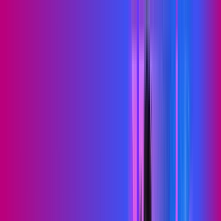
BA - Pindobaçu
Área do cliente
Contratar pelo
WhatsApp
Chat On-line
Assine Internet Fibra Proxxima em
Pindobaçu – Planos Imperdíveis,
Ultra Velocidade e Estabilidade
MELHOR OFERTA
500 MEGA