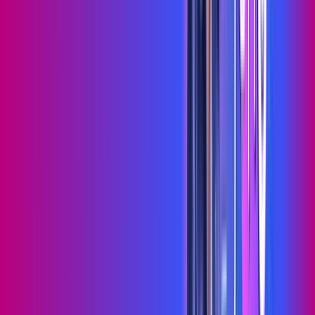
Assista filmes e séries em 4k sem interrupções