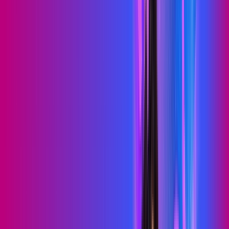
PROXXIMA PLAY
Benefícios:
Serviços Digitais
Wi-Fi 6
Assinaturas inclusas:
skeelo
Sky Light
*Confira as condições dessa oferta +
de
R$ 89,99
/mês
por:
R$