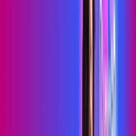
skeelo
Sky Light
*Confira as condições dessa oferta +
por:
R$
89
,
99
/MÊS
Contratar Agora
Contratar Agora
700 MEGA
WIFI TOTAL
Benefícios:
Instalação gratuita