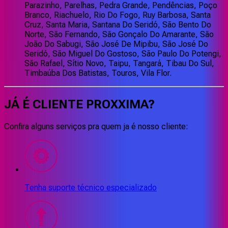
Parazinho, Parelhas, Pedra Grande, Pendências, Poço
Branco, Riachuelo, Rio Do Fogo, Ruy Barbosa, Santa
Cruz, Santa Maria, Santana Do Seridó, São Bento Do
Norte, São Fernando, São Gonçalo Do Amarante, São
João Do Sabugi, São José De Mipibu, São José Do
Seridó, São Miguel Do Gostoso, São Paulo Do Potengi,
São Rafael, Sítio Novo, Taipu, Tangará, Tibau Do Sul,
Timbaúba Dos Batistas, Touros, Vila Flor.
JÁ É CLIENTE
PROXXIMA
?
Confira alguns serviços pra quem ja é nosso cliente:
Tenha suporte técnico especializado