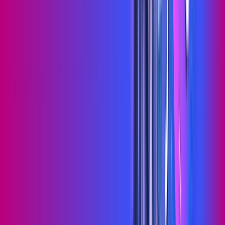
Wi-fi de alta performance para curtir e compartilhar à vontade