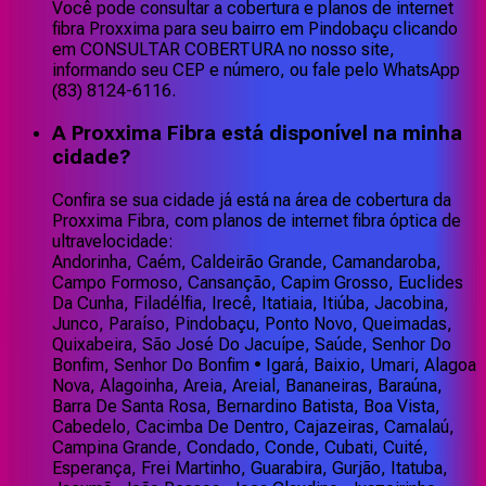
Você pode consultar a cobertura e planos de internet
fibra Proxxima para seu bairro em Pindobaçu clicando
em CONSULTAR COBERTURA no nosso site,
informando seu CEP e número, ou fale pelo WhatsApp
(83) 8124-6116.
A Proxxima Fibra está disponível na minha
cidade?
Confira se sua cidade já está na área de cobertura da
Proxxima Fibra, com planos de internet fibra óptica de
ultravelocidade:
Andorinha, Caém, Caldeirão Grande, Camandaroba,
Campo Formoso, Cansanção, Capim Grosso, Euclides
Da Cunha, Filadélfia, Irecê, Itatiaia, Itiúba, Jacobina,
Junco, Paraíso, Pindobaçu, Ponto Novo, Queimadas,
Quixabeira, São José Do Jacuípe, Saúde, Senhor Do
Bonfim, Senhor Do Bonfim • Igará, Baixio, Umari, Alagoa
Nova, Alagoinha, Areia, Areial, Bananeiras, Baraúna,
Barra De Santa Rosa, Bernardino Batista, Boa Vista,
Cabedelo, Cacimba De Dentro, Cajazeiras, Camalaú,
Campina Grande, Condado, Conde, Cubati, Cuité,
Esperança, Frei Martinho, Guarabira, Gurjão, Itatuba,