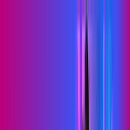
BA - Filadélfia
Área do cliente
Contratar pelo
WhatsApp
Chat On-line
Assine Internet Fibra Proxxima em
Filadélfia – Planos Imperdíveis, Ultra
Velocidade e Estabilidade
MELHOR OFERTA
500 MEGA