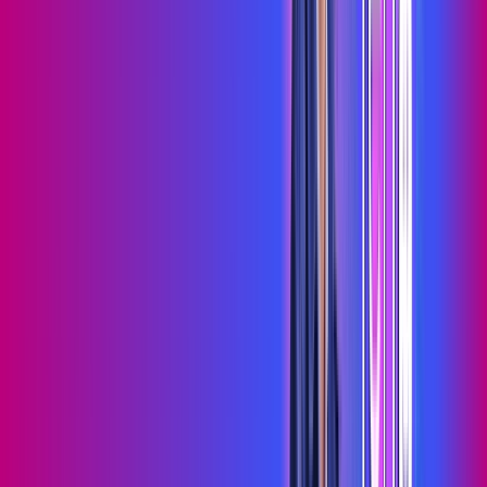
Assista filmes e séries em 4k sem interrupções