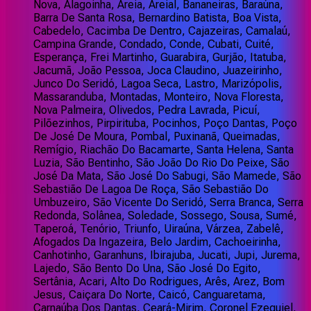
Nova, Alagoinha, Areia, Areial, Bananeiras, Baraúna,
Barra De Santa Rosa, Bernardino Batista, Boa Vista,
Cabedelo, Cacimba De Dentro, Cajazeiras, Camalaú,
Campina Grande, Condado, Conde, Cubati, Cuité,
Esperança, Frei Martinho, Guarabira, Gurjão, Itatuba,
Jacumã, João Pessoa, Joca Claudino, Juazeirinho,
Junco Do Seridó, Lagoa Seca, Lastro, Marizópolis,
Massaranduba, Montadas, Monteiro, Nova Floresta,
Nova Palmeira, Olivedos, Pedra Lavrada, Picuí,
Pilõezinhos, Pirpirituba, Pocinhos, Poço Dantas, Poço
De José De Moura, Pombal, Puxinanã, Queimadas,
Remígio, Riachão Do Bacamarte, Santa Helena, Santa
Luzia, São Bentinho, São João Do Rio Do Peixe, São
José Da Mata, São José Do Sabugi, São Mamede, São
Sebastião De Lagoa De Roça, São Sebastião Do
Umbuzeiro, São Vicente Do Seridó, Serra Branca, Serra
Redonda, Solânea, Soledade, Sossego, Sousa, Sumé,
Taperoá, Tenório, Triunfo, Uiraúna, Várzea, Zabelê,
Afogados Da Ingazeira, Belo Jardim, Cachoeirinha,
Canhotinho, Garanhuns, Ibirajuba, Jucati, Jupi, Jurema,
Lajedo, São Bento Do Una, São José Do Egito,
Sertânia, Acari, Alto Do Rodrigues, Arês, Arez, Bom
Jesus, Caiçara Do Norte, Caicó, Canguaretama,
Carnaúba Dos Dantas, Ceará-Mirim, Coronel Ezequiel,