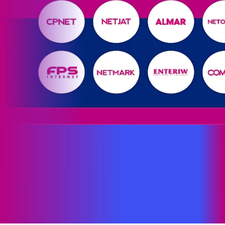
Site desenvolvido e publicado por PSP Intermediação De
Serviços LTDA I 17.082.481/0001-24. Parceiro autorizado
PROXXIMA. Uso da marca regulamentado. Todos os direitos
reservados.