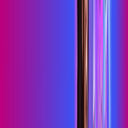
Consulte as ofertas
para o seu endereço!
CONSULTAR AGORA
OS MELHORES APPS INCLUSOS NO
SEU
PLANO DE INTERNET
skeelo
Sky Light
primevideo