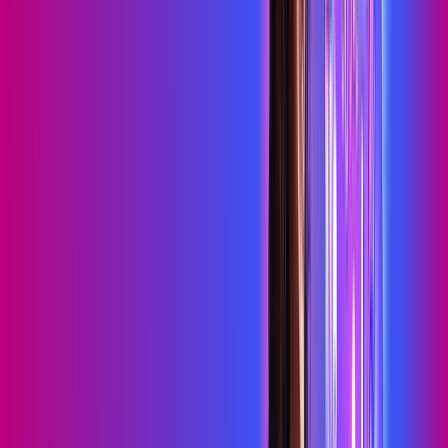
HBO MAX
Assine Internet Fibra Proxxima em
Filadélfia
A internet da Proxxima em Filadélfia é muito rápida para você
navegar, assistir a vídeos, ver seus shows preferidos, ouvir
músicas e levar a sua experiência de jogo online a outro nível.
Clique em CONTRATAR AGORA, ou fale com um de nossos
consultores via WhatsApp, e mude de vez para a Proxxima
Internet Banda Larga.
FALAR COM CONSULTOR