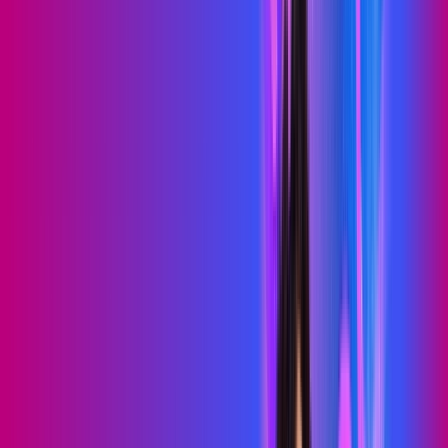
PROXXIMA PLAY
Benefícios:
Serviços Digitais
Wi-Fi 6
Assinaturas inclusas:
skeelo
Sky Light
*Confira as condições dessa oferta +
de
R$ 89,99
/mês
por:
R$