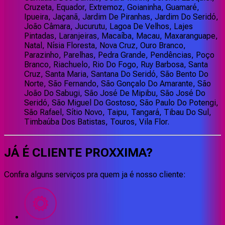
Cruzeta, Equador, Extremoz, Goianinha, Guamaré,
Ipueira, Jaçanã, Jardim De Piranhas, Jardim Do Seridó,
João Câmara, Jucurutu, Lagoa De Velhos, Lajes
Pintadas, Laranjeiras, Macaíba, Macau, Maxaranguape,
Natal, Nísia Floresta, Nova Cruz, Ouro Branco,
Parazinho, Parelhas, Pedra Grande, Pendências, Poço
Branco, Riachuelo, Rio Do Fogo, Ruy Barbosa, Santa
Cruz, Santa Maria, Santana Do Seridó, São Bento Do
Norte, São Fernando, São Gonçalo Do Amarante, São
João Do Sabugi, São José De Mipibu, São José Do
Seridó, São Miguel Do Gostoso, São Paulo Do Potengi,
São Rafael, Sítio Novo, Taipu, Tangará, Tibau Do Sul,
Timbaúba Dos Batistas, Touros, Vila Flor.
JÁ É CLIENTE
PROXXIMA
?
Confira alguns serviços pra quem ja é nosso cliente: