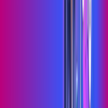
Wi-fi de alta performance para curtir e compartilhar à vontade