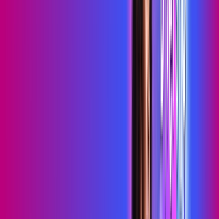
Wi-Fi 6
Assinaturas inclusas:
HBO MAX
skeelo
*Confira as condições dessa oferta +
de
R$ 109,99
/mês
por:
R$
89
,
99
/MÊS
Contratar Agora
Contratar Agora