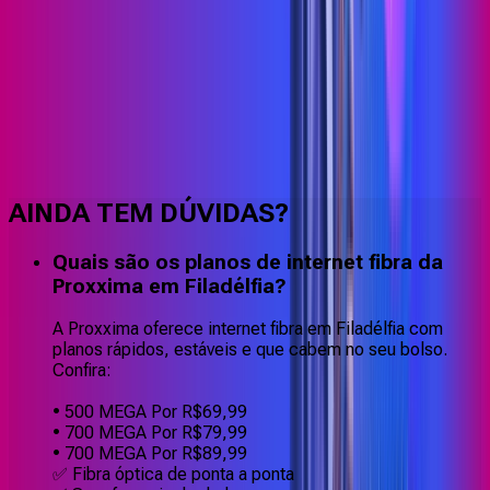
Faça downloads e uploads rápidos e sem quedas
AINDA TEM DÚVIDAS?
Quais são os planos de internet fibra da
Proxxima em Filadélfia?
A Proxxima oferece internet fibra em Filadélfia com
planos rápidos, estáveis e que cabem no seu bolso.
Confira:
• 500 MEGA Por R$69,99
• 700 MEGA Por R$79,99
• 700 MEGA Por R$89,99
✅ Fibra óptica de ponta a ponta