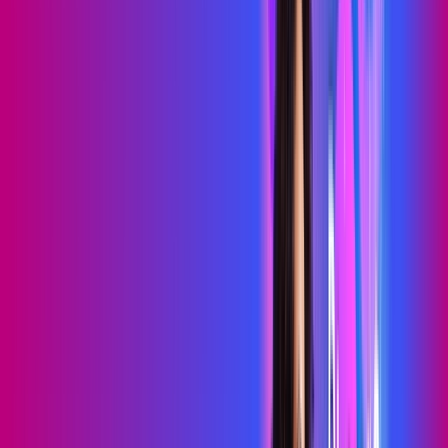
69
,
99
/MÊS
Contratar Agora
Contratar Agora
700 MEGA
WIFI TOTAL
Benefícios:
Instalação gratuita
O melhor Wi-Fi
Assinaturas inclusas:
Sky Light