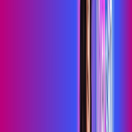
primevideo
*Confira as condições dessa oferta +
de
R$ 99,99
/mês
por:
R$
79
,
99
/MÊS
Contratar Agora
Contratar Agora
700 MEGA
INTERNET MAIS DIVERSÃO
Benefícios:
Serviços Digitais