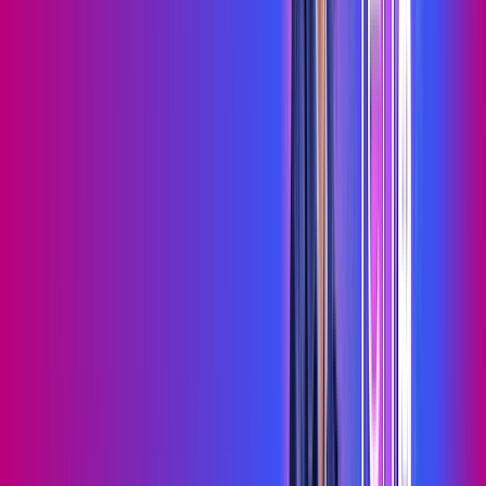
Assista filmes e séries em 4k sem interrupções