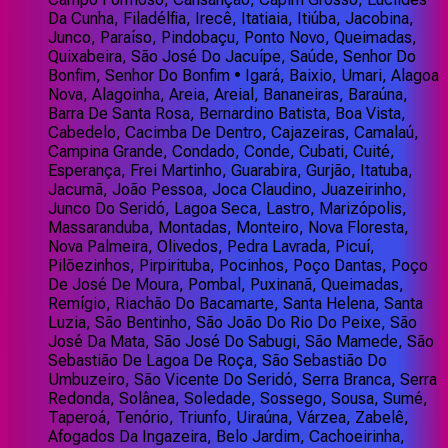
Da Cunha, Filadélfia, Irecê, Itatiaia, Itiúba, Jacobina,
Junco, Paraíso, Pindobaçu, Ponto Novo, Queimadas,
Quixabeira, São José Do Jacuípe, Saúde, Senhor Do
Bonfim, Senhor Do Bonfim • Igará, Baixio, Umari, Alagoa
Nova, Alagoinha, Areia, Areial, Bananeiras, Baraúna,
Barra De Santa Rosa, Bernardino Batista, Boa Vista,
Cabedelo, Cacimba De Dentro, Cajazeiras, Camalaú,
Campina Grande, Condado, Conde, Cubati, Cuité,
Esperança, Frei Martinho, Guarabira, Gurjão, Itatuba,
Jacumã, João Pessoa, Joca Claudino, Juazeirinho,
Junco Do Seridó, Lagoa Seca, Lastro, Marizópolis,
Massaranduba, Montadas, Monteiro, Nova Floresta,
Nova Palmeira, Olivedos, Pedra Lavrada, Picuí,
Pilõezinhos, Pirpirituba, Pocinhos, Poço Dantas, Poço
De José De Moura, Pombal, Puxinanã, Queimadas,
Remígio, Riachão Do Bacamarte, Santa Helena, Santa
Luzia, São Bentinho, São João Do Rio Do Peixe, São
José Da Mata, São José Do Sabugi, São Mamede, São
Sebastião De Lagoa De Roça, São Sebastião Do
Umbuzeiro, São Vicente Do Seridó, Serra Branca, Serra
Redonda, Solânea, Soledade, Sossego, Sousa, Sumé,
Taperoá, Tenório, Triunfo, Uiraúna, Várzea, Zabelê,
Afogados Da Ingazeira, Belo Jardim, Cachoeirinha,