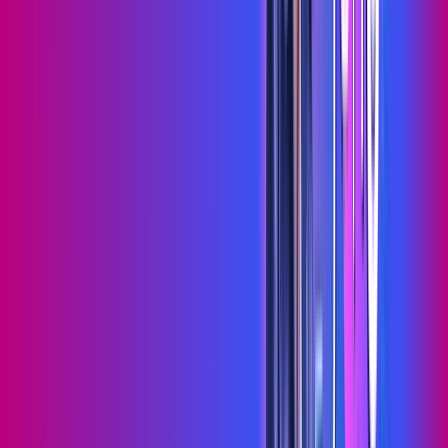
Wi-fi de alta performance para curtir e compartilhar à vontade