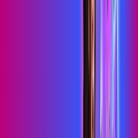
Contratar Agora
Contratar Agora
Consulte as ofertas
para o seu endereço!
CONSULTAR AGORA
OS MELHORES APPS INCLUSOS NO
SEU
PLANO DE INTERNET
skeelo
Sky Light
primevideo