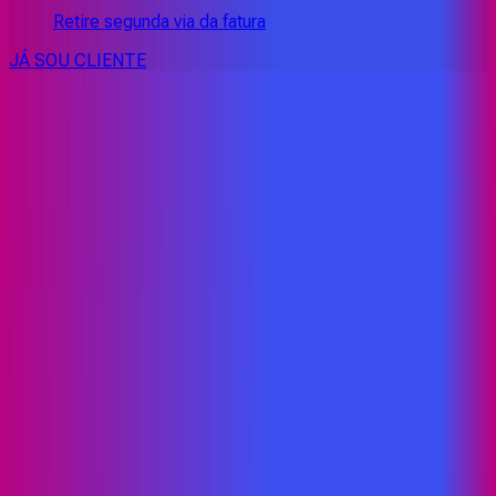
Retire segunda via da fatura
JÁ SOU CLIENTE
CONSULTE RÁPIDO AS
CIDADES
ATENDIDAS
Clique em sua cidade abaixo e confira as melhores ofertas de
internet fibra da
Proxxima
BA - Andorinha
BA - Caém
BA - Caldeirão Grande
BA -
Camandaroba
BA - Campo Formoso
BA - Cansanção
BA -
Capim Grosso
BA - Euclides da Cunha
BA - Filadélfia
BA -
Irecê
BA - Itatiaia
BA - Itiúba
BA - Jacobina
BA - Junco
BA -
Paraíso
BA - Pindobaçu
BA - Ponto Novo
BA - Queimadas
BA -
Quixabeira
BA - São José do Jacuípe
BA - Saúde
BA - Senhor
do Bonfim
BA - Senhor do Bonfim - Igará
CE - Baixio
CE -
Umari
PB - Alagoa Nova
PB - Alagoinha
PB - Areia
PB - Areial
PB
- Bananeiras
PB - Baraúna
PB - Barra de Santa Rosa
PB -
Bernardino Batista
PB - Boa Vista
PB - Cabedelo
PB - Cacimba
de Dentro
PB - Cajazeiras
PB - Camalaú
PB - Campina
Grande
PB - Condado
PB - Conde
PB - Cubati
PB - Cuité
PB -