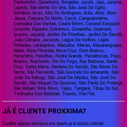
Canhotinho, Garanhuns, Ibirajuba, Jucati, Jupi, Jurema,
Lajedo, São Bento Do Una, São José Do Egito,
Sertânia, Acari, Alto Do Rodrigues, Arês, Arez, Bom
Jesus, Caiçara Do Norte, Caicó, Canguaretama,
Carnaúba Dos Dantas, Ceará-Mirim, Coronel Ezequiel,
Cruzeta, Equador, Extremoz, Goianinha, Guamaré,
Ipueira, Jaçanã, Jardim De Piranhas, Jardim Do Seridó,
João Câmara, Jucurutu, Lagoa De Velhos, Lajes
Pintadas, Laranjeiras, Macaíba, Macau, Maxaranguape,
Natal, Nísia Floresta, Nova Cruz, Ouro Branco,
Parazinho, Parelhas, Pedra Grande, Pendências, Poço
Branco, Riachuelo, Rio Do Fogo, Ruy Barbosa, Santa
Cruz, Santa Maria, Santana Do Seridó, São Bento Do
Norte, São Fernando, São Gonçalo Do Amarante, São
João Do Sabugi, São José De Mipibu, São José Do
Seridó, São Miguel Do Gostoso, São Paulo Do Potengi,
São Rafael, Sítio Novo, Taipu, Tangará, Tibau Do Sul,
Timbaúba Dos Batistas, Touros, Vila Flor.
JÁ É CLIENTE
PROXXIMA
?
Confira alguns serviços pra quem ja é nosso cliente: