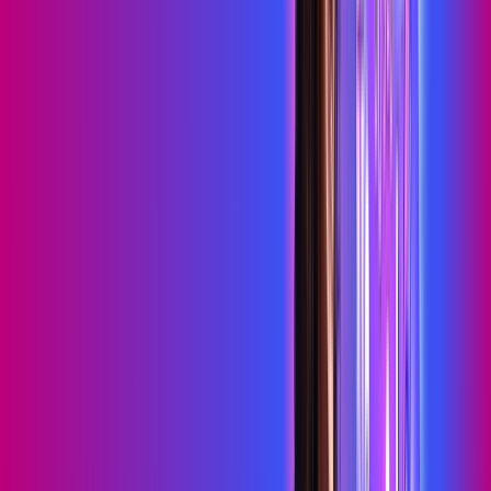
HBO MAX
Assine Internet Fibra Proxxima em
Euclides da Cunha
A internet da Proxxima em Euclides da Cunha é muito rápida
para você navegar, assistir a vídeos, ver seus shows
preferidos, ouvir músicas e levar a sua experiência de jogo
online a outro nível. Clique em CONTRATAR AGORA, ou fale
com um de nossos consultores via WhatsApp, e mude de vez
para a Proxxima Internet Banda Larga.
FALAR COM CONSULTOR