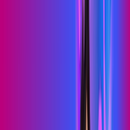
500 MEGA
PROXXIMA PLAY
Benefícios:
Serviços Digitais
Wi-Fi 6
Assinaturas inclusas:
skeelo
Sky Light
*Confira as condições dessa oferta +
de
R$ 89,99
/mês