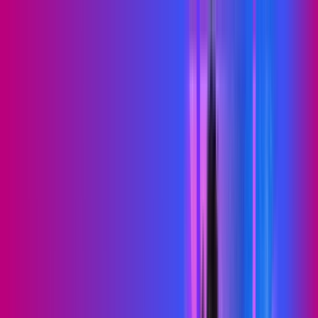
BA - Euclides da Cunha
Área do cliente
Contratar pelo
WhatsApp
Chat On-line
Assine Internet Fibra Proxxima em
Euclides da Cunha – Planos
Imperdíveis, Ultra Velocidade e
Estabilidade
MELHOR OFERTA