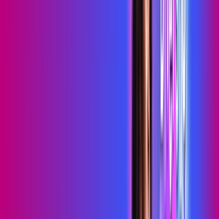
Serviços Digitais
Wi-Fi 6
Assinaturas inclusas:
HBO MAX
skeelo
*Confira as condições dessa oferta +
de
R$ 109,99
/mês
por:
R$
89
,
99
/MÊS