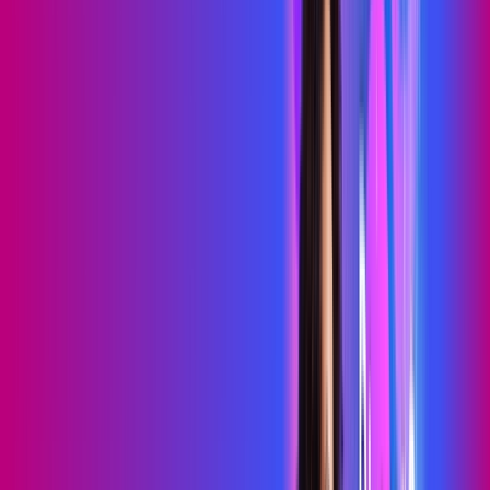
por:
R$
69
,
99
/MÊS
Contratar Agora
Contratar Agora
700 MEGA
WIFI TOTAL
Benefícios:
Instalação gratuita
O melhor Wi-Fi
Assinaturas inclusas: