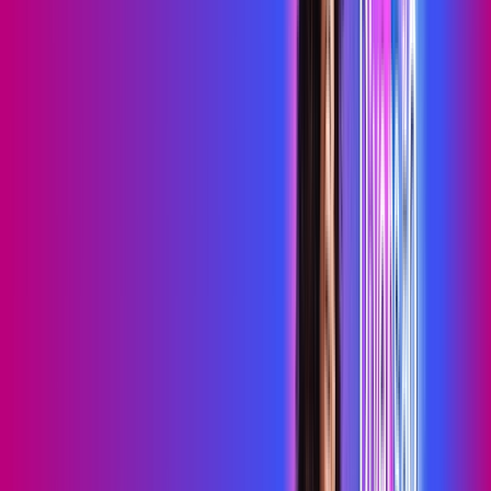
Sky Light
primevideo
*Confira as condições dessa oferta +
de
R$ 99,99
/mês
por:
R$
79
,
99
/MÊS
Contratar Agora
Contratar Agora
700 MEGA
INTERNET MAIS DIVERSÃO
Benefícios: