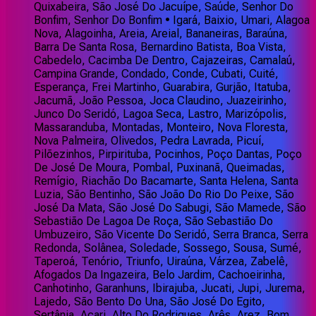
Quixabeira, São José Do Jacuípe, Saúde, Senhor Do
Bonfim, Senhor Do Bonfim • Igará, Baixio, Umari, Alagoa
Nova, Alagoinha, Areia, Areial, Bananeiras, Baraúna,
Barra De Santa Rosa, Bernardino Batista, Boa Vista,
Cabedelo, Cacimba De Dentro, Cajazeiras, Camalaú,
Campina Grande, Condado, Conde, Cubati, Cuité,
Esperança, Frei Martinho, Guarabira, Gurjão, Itatuba,
Jacumã, João Pessoa, Joca Claudino, Juazeirinho,
Junco Do Seridó, Lagoa Seca, Lastro, Marizópolis,
Massaranduba, Montadas, Monteiro, Nova Floresta,
Nova Palmeira, Olivedos, Pedra Lavrada, Picuí,
Pilõezinhos, Pirpirituba, Pocinhos, Poço Dantas, Poço
De José De Moura, Pombal, Puxinanã, Queimadas,
Remígio, Riachão Do Bacamarte, Santa Helena, Santa
Luzia, São Bentinho, São João Do Rio Do Peixe, São
José Da Mata, São José Do Sabugi, São Mamede, São
Sebastião De Lagoa De Roça, São Sebastião Do
Umbuzeiro, São Vicente Do Seridó, Serra Branca, Serra
Redonda, Solânea, Soledade, Sossego, Sousa, Sumé,
Taperoá, Tenório, Triunfo, Uiraúna, Várzea, Zabelê,
Afogados Da Ingazeira, Belo Jardim, Cachoeirinha,
Canhotinho, Garanhuns, Ibirajuba, Jucati, Jupi, Jurema,
Lajedo, São Bento Do Una, São José Do Egito,
Sertânia, Acari, Alto Do Rodrigues, Arês, Arez, Bom