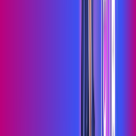
Assista filmes e séries em 4k sem interrupções