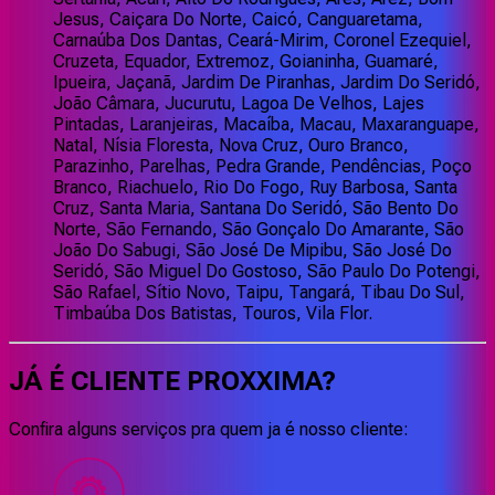
Jesus, Caiçara Do Norte, Caicó, Canguaretama,
Carnaúba Dos Dantas, Ceará-Mirim, Coronel Ezequiel,
Cruzeta, Equador, Extremoz, Goianinha, Guamaré,
Ipueira, Jaçanã, Jardim De Piranhas, Jardim Do Seridó,
João Câmara, Jucurutu, Lagoa De Velhos, Lajes
Pintadas, Laranjeiras, Macaíba, Macau, Maxaranguape,
Natal, Nísia Floresta, Nova Cruz, Ouro Branco,
Parazinho, Parelhas, Pedra Grande, Pendências, Poço
Branco, Riachuelo, Rio Do Fogo, Ruy Barbosa, Santa
Cruz, Santa Maria, Santana Do Seridó, São Bento Do
Norte, São Fernando, São Gonçalo Do Amarante, São
João Do Sabugi, São José De Mipibu, São José Do
Seridó, São Miguel Do Gostoso, São Paulo Do Potengi,
São Rafael, Sítio Novo, Taipu, Tangará, Tibau Do Sul,
Timbaúba Dos Batistas, Touros, Vila Flor.
JÁ É CLIENTE
PROXXIMA
?
Confira alguns serviços pra quem ja é nosso cliente: