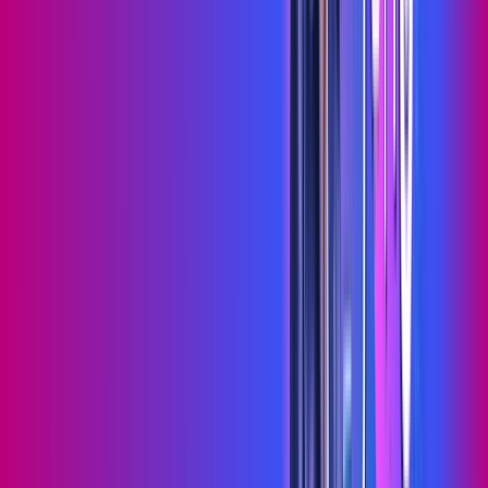
Wi-fi de alta performance para curtir e compartilhar à vontade