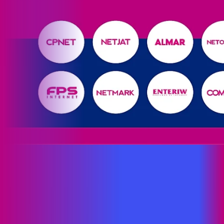
Site desenvolvido e publicado por PSP Intermediação De
Serviços LTDA I 17.082.481/0001-24. Parceiro autorizado
PROXXIMA. Uso da marca regulamentado. Todos os direitos