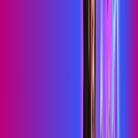
Consulte as ofertas
para o seu endereço!
CONSULTAR AGORA
OS MELHORES APPS INCLUSOS NO
SEU
PLANO DE INTERNET
skeelo
Sky Light
primevideo