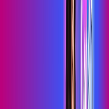
primevideo
*Confira as condições dessa oferta +
de
R$ 99,99
/mês
por:
R$
79
,
99
/MÊS
Contratar Agora
Contratar Agora
700 MEGA
INTERNET MAIS DIVERSÃO
Benefícios:
Serviços Digitais