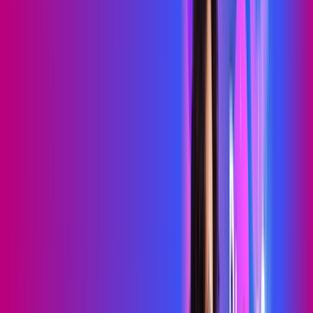
69
,
99
/MÊS
Contratar Agora
Contratar Agora
700 MEGA
WIFI TOTAL
Benefícios:
Instalação gratuita
O melhor Wi-Fi
Assinaturas inclusas:
Sky Light