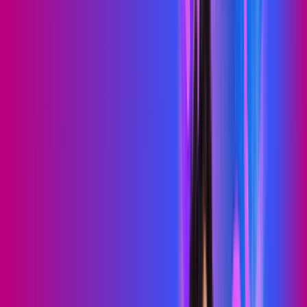
PROXXIMA PLAY
Benefícios:
Serviços Digitais
Wi-Fi 6
Assinaturas inclusas:
skeelo
Sky Light
*Confira as condições dessa oferta +
de
R$ 89,99
/mês
por:
R$