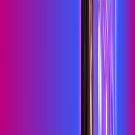
HBO MAX
Assine Internet Fibra Proxxima em
Capim Grosso
A internet da Proxxima em Capim Grosso é muito rápida para
você navegar, assistir a vídeos, ver seus shows preferidos,
ouvir músicas e levar a sua experiência de jogo online a outro
nível. Clique em CONTRATAR AGORA, ou fale com um de
nossos consultores via WhatsApp, e mude de vez para a
Proxxima Internet Banda Larga.
FALAR COM CONSULTOR