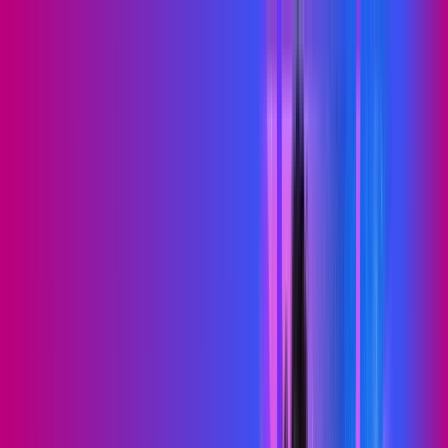
BA - Capim Grosso
Área do cliente
Contratar pelo
WhatsApp
Chat On-line
Assine Internet Fibra Proxxima em
Capim Grosso – Planos Imperdíveis,
Ultra Velocidade e Estabilidade
MELHOR OFERTA
500 MEGA