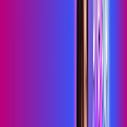
Wi-Fi 6
Assinaturas inclusas:
HBO MAX
skeelo
*Confira as condições dessa oferta +
de
R$ 109,99
/mês
por:
R$
89
,
99
/MÊS
Contratar Agora
Contratar Agora