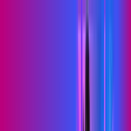
BA - Cansanção
Área do cliente
Contratar pelo
WhatsApp
Chat On-line
Assine Internet Fibra Proxxima em
Cansanção – Planos Imperdíveis,
Ultra Velocidade e Estabilidade
MELHOR OFERTA
500 MEGA