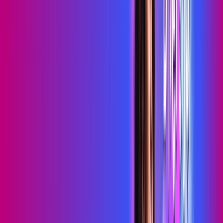
Wi-Fi 6
Assinaturas inclusas:
HBO MAX
skeelo
*Confira as condições dessa oferta +
de
R$ 109,99
/mês
por:
R$
89
,
99
/MÊS
Contratar Agora
Contratar Agora