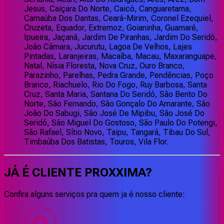
Jesus, Caiçara Do Norte, Caicó, Canguaretama,
Carnaúba Dos Dantas, Ceará-Mirim, Coronel Ezequiel,
Cruzeta, Equador, Extremoz, Goianinha, Guamaré,
Ipueira, Jaçanã, Jardim De Piranhas, Jardim Do Seridó,
João Câmara, Jucurutu, Lagoa De Velhos, Lajes
Pintadas, Laranjeiras, Macaíba, Macau, Maxaranguape,
Natal, Nísia Floresta, Nova Cruz, Ouro Branco,
Parazinho, Parelhas, Pedra Grande, Pendências, Poço
Branco, Riachuelo, Rio Do Fogo, Ruy Barbosa, Santa
Cruz, Santa Maria, Santana Do Seridó, São Bento Do
Norte, São Fernando, São Gonçalo Do Amarante, São
João Do Sabugi, São José De Mipibu, São José Do
Seridó, São Miguel Do Gostoso, São Paulo Do Potengi,
São Rafael, Sítio Novo, Taipu, Tangará, Tibau Do Sul,
Timbaúba Dos Batistas, Touros, Vila Flor.
JÁ É CLIENTE
PROXXIMA
?
Confira alguns serviços pra quem ja é nosso cliente: