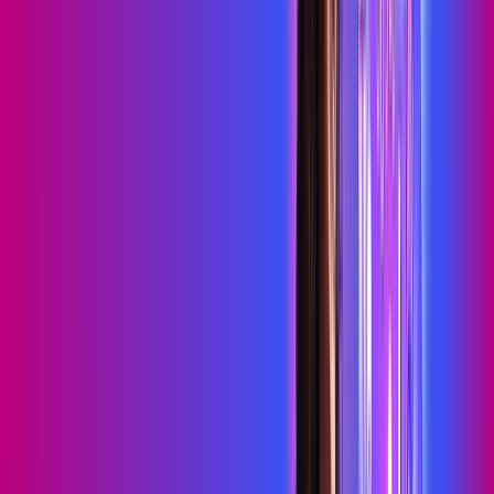
HBO MAX
Assine Internet Fibra Proxxima em
Cansanção
A internet da Proxxima em Cansanção é muito rápida para
você navegar, assistir a vídeos, ver seus shows preferidos,
ouvir músicas e levar a sua experiência de jogo online a outro
nível. Clique em CONTRATAR AGORA, ou fale com um de
nossos consultores via WhatsApp, e mude de vez para a
Proxxima Internet Banda Larga.
FALAR COM CONSULTOR