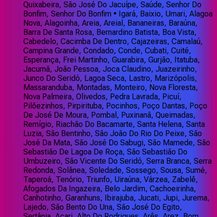
Quixabeira, São José Do Jacuípe, Saúde, Senhor Do
Bonfim, Senhor Do Bonfim • Igará, Baixio, Umari, Alagoa
Nova, Alagoinha, Areia, Areial, Bananeiras, Baraúna,
Barra De Santa Rosa, Bernardino Batista, Boa Vista,
Cabedelo, Cacimba De Dentro, Cajazeiras, Camalaú,
Campina Grande, Condado, Conde, Cubati, Cuité,
Esperança, Frei Martinho, Guarabira, Gurjão, Itatuba,
Jacumã, João Pessoa, Joca Claudino, Juazeirinho,
Junco Do Seridó, Lagoa Seca, Lastro, Marizópolis,
Massaranduba, Montadas, Monteiro, Nova Floresta,
Nova Palmeira, Olivedos, Pedra Lavrada, Picuí,
Pilõezinhos, Pirpirituba, Pocinhos, Poço Dantas, Poço
De José De Moura, Pombal, Puxinanã, Queimadas,
Remígio, Riachão Do Bacamarte, Santa Helena, Santa
Luzia, São Bentinho, São João Do Rio Do Peixe, São
José Da Mata, São José Do Sabugi, São Mamede, São
Sebastião De Lagoa De Roça, São Sebastião Do
Umbuzeiro, São Vicente Do Seridó, Serra Branca, Serra
Redonda, Solânea, Soledade, Sossego, Sousa, Sumé,
Taperoá, Tenório, Triunfo, Uiraúna, Várzea, Zabelê,
Afogados Da Ingazeira, Belo Jardim, Cachoeirinha,
Canhotinho, Garanhuns, Ibirajuba, Jucati, Jupi, Jurema,
Lajedo, São Bento Do Una, São José Do Egito,
Sertânia, Acari, Alto Do Rodrigues, Arês, Arez, Bom