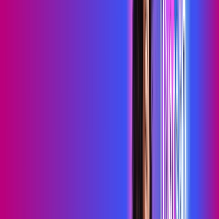
primevideo
*Confira as condições dessa oferta +
de
R$ 99,99
/mês
por:
R$
79
,
99
/MÊS
Contratar Agora
Contratar Agora
700 MEGA
INTERNET MAIS DIVERSÃO
Benefícios:
Serviços Digitais