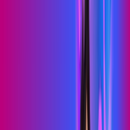
PROXXIMA PLAY
Benefícios:
Serviços Digitais
Wi-Fi 6
Assinaturas inclusas:
skeelo
Sky Light
*Confira as condições dessa oferta +
de
R$ 89,99
/mês
por:
R$