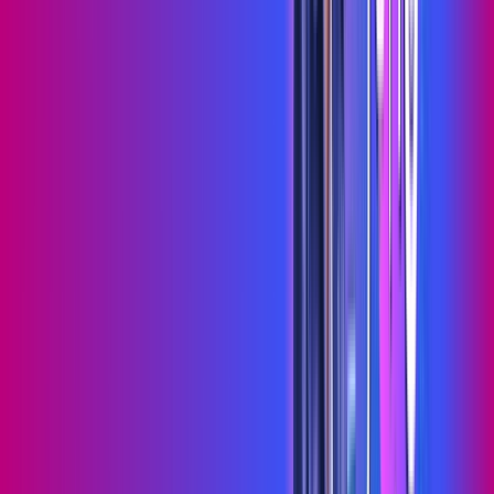
Wi-fi de alta performance para curtir e compartilhar à vontade