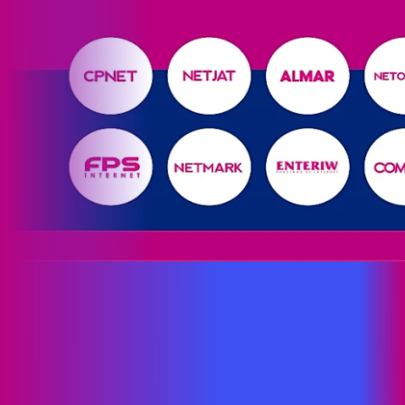
Site desenvolvido e publicado por PSP Intermediação De
Serviços LTDA I 17.082.481/0001-24. Parceiro autorizado
PROXXIMA. Uso da marca regulamentado. Todos os direitos