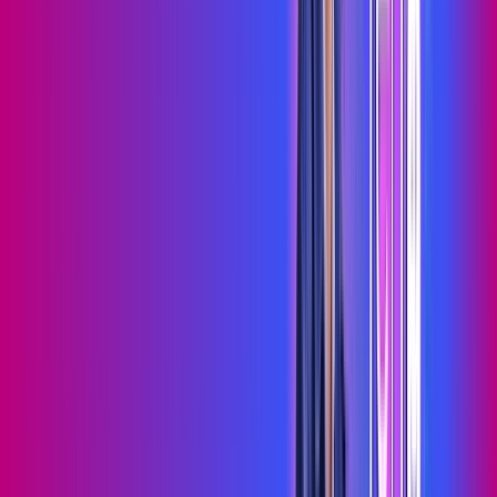
Assista filmes e séries em 4k sem interrupções