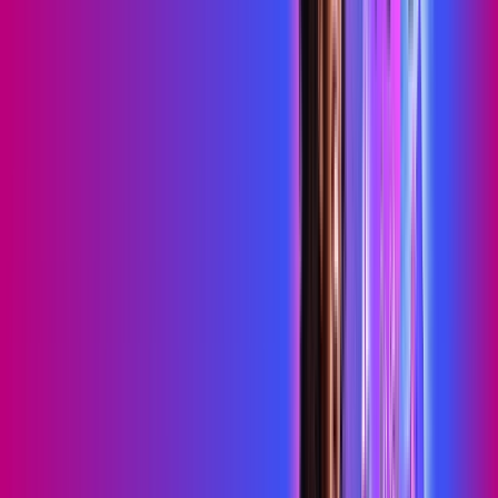
Consulte as ofertas
para o seu endereço!
CONSULTAR AGORA
OS MELHORES APPS INCLUSOS NO
SEU
PLANO DE INTERNET
skeelo
Sky Light
primevideo