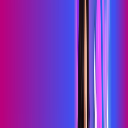
69
,
99
/MÊS
Contratar Agora
Contratar Agora
700 MEGA
WIFI TOTAL
Benefícios:
Instalação gratuita
O melhor Wi-Fi
Assinaturas inclusas:
Sky Light